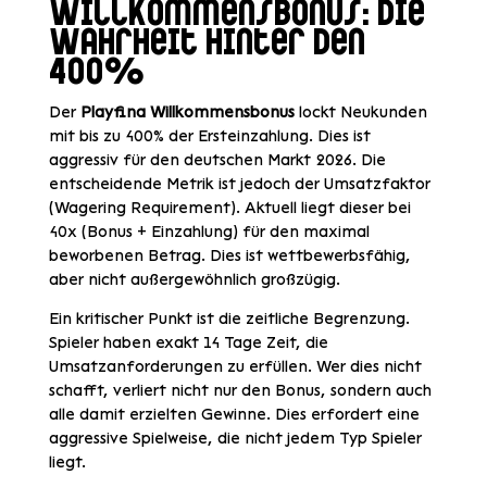
Willkommensbonus: Die
Wahrheit hinter den
400%
Der
Playfina Willkommensbonus
lockt Neukunden
mit bis zu 400% der Ersteinzahlung. Dies ist
aggressiv für den deutschen Markt 2026. Die
entscheidende Metrik ist jedoch der Umsatzfaktor
(Wagering Requirement). Aktuell liegt dieser bei
40x (Bonus + Einzahlung) für den maximal
beworbenen Betrag. Dies ist wettbewerbsfähig,
aber nicht außergewöhnlich großzügig.
Ein kritischer Punkt ist die zeitliche Begrenzung.
Spieler haben exakt 14 Tage Zeit, die
Umsatzanforderungen zu erfüllen. Wer dies nicht
schafft, verliert nicht nur den Bonus, sondern auch
alle damit erzielten Gewinne. Dies erfordert eine
aggressive Spielweise, die nicht jedem Typ Spieler
liegt.