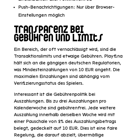
Push-Benachrichtigungen: Nur über Browser-
Einstellungen möglich
Transparenz bei
Gebühren und Limits
Ein Bereich, der oft vernachlässigt wird, sind die
Transaktionslimits und etwaige Gebühren. Playfina
hält sich an die gängigen deutschen Regulatorien,
was Mindesteinzahlungen von 10 EUR angeht. Die
maximalen Einzahlungen sind abhängig vom
Verifizierungsstatus des Spielers.
Interessant ist die Gebührenpolitik bei
Auszahlungen. Bis zu drei Auszahlungen pro
Kalenderwoche sind gebührenfrei. Jede weitere
Auszahlung innerhalb derselben Woche wird mit
einer Pauschale von 2% des Auszahlungsbetrags
belegt, gedeckelt auf 10 EUR. Dies ist eine faire
Regelung, die darauf abzielt, übermäßige