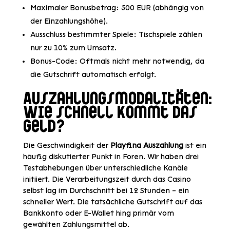
Maximaler Bonusbetrag: 500 EUR (abhängig von
der Einzahlungshöhe).
Ausschluss bestimmter Spiele: Tischspiele zählen
nur zu 10% zum Umsatz.
Bonus-Code: Oftmals nicht mehr notwendig, da
die Gutschrift automatisch erfolgt.
Auszahlungsmodalitäten:
Wie schnell kommt das
Geld?
Die Geschwindigkeit der
Playfina Auszahlung
ist ein
häufig diskutierter Punkt in Foren. Wir haben drei
Testabhebungen über unterschiedliche Kanäle
initiiert. Die Verarbeitungszeit durch das Casino
selbst lag im Durchschnitt bei 12 Stunden – ein
schneller Wert. Die tatsächliche Gutschrift auf das
Bankkonto oder E-Wallet hing primär vom
gewählten Zahlungsmittel ab.