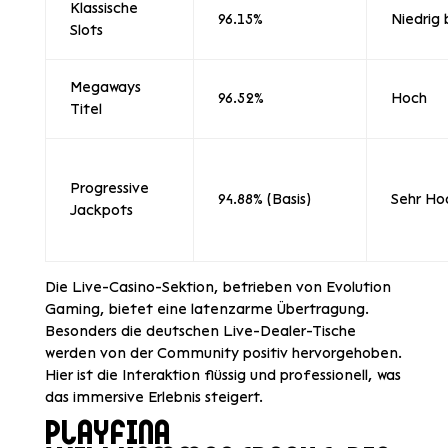
Klassische
96.15%
Niedrig 
Slots
Megaways
96.52%
Hoch
Titel
Progressive
94.88% (Basis)
Sehr Ho
Jackpots
Die Live-Casino-Sektion, betrieben von Evolution
Gaming, bietet eine latenzarme Übertragung.
Besonders die deutschen Live-Dealer-Tische
werden von der Community positiv hervorgehoben.
Hier ist die Interaktion flüssig und professionell, was
das immersive Erlebnis steigert.
Playfina