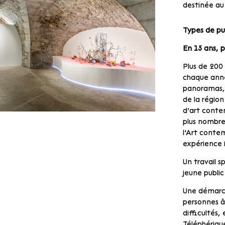
destinée au
Types de pub
En 15 ans, p
Plus de 200
chaque anné
panoramas, f
de la régio
d’art conte
plus nombre
l’Art conte
expérience i
Un travail s
jeune public
Une démarch
personnes âg
difficultés,
Téléphérique