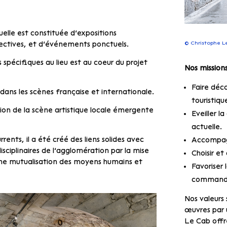
lle est constituée d’expositions
©
Christophe L
ectives, et d’événements ponctuels.
spécifiques au lieu est au coeur du projet
Nos missions
Faire déco
s dans les scènes française et internationale.
touristiqu
tion de la scène artistique locale émergente
Eveiller la
actuelle.
ents, il a été créé des liens solides avec
Accompagn
disciplinaires de l’agglomération par la mise
Choisir e
ne mutualisation des moyens humains et
Favoriser 
commandes
Nos valeurs s
œuvres par 
Le Cab offr