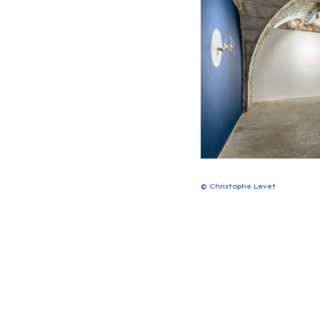
©
Christophe Levet