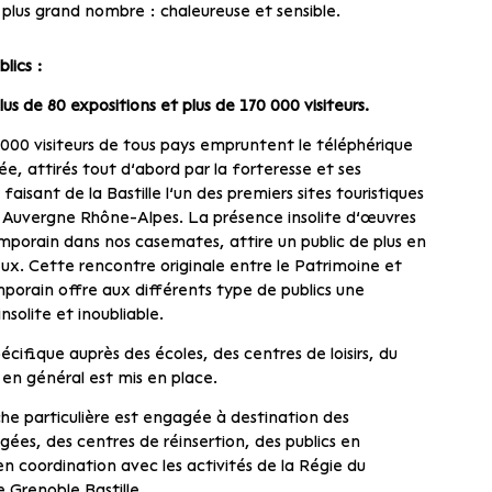
 plus grand nombre : chaleureuse et sensible.
lics :
lus de 80 expositions et plus de 170 000 visiteurs.
 000 visiteurs de tous pays empruntent le téléphérique
e, attirés tout d’abord par la forteresse et ses
aisant de la Bastille l’un des premiers sites touristiques
n Auvergne Rhône-Alpes. La présence insolite d’œuvres
mporain dans nos casemates, attire un public de plus en
ux. Cette rencontre originale entre le Patrimoine et
mporain offre aux différents type de publics une
nsolite et inoubliable.
pécifique auprès des écoles, des centres de loisirs, du
 en général est mis en place.
e particulière est engagée à destination des
ées, des centres de réinsertion, des publics en
 en coordination avec les activités de la Régie du
 Grenoble Bastille.