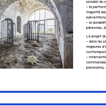
sociale) du s
– la perfor
majorité de
subventions
– la durabil
pérennes, d
Le projet du
– dans les 
majeures d’a
contempora
– interventi
commandes t
panorama, 