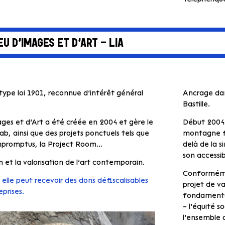
IEU D’IMAGES ET D’ART – LIA
type loi 1901, reconnue d’intérêt général
Ancrage dan
Bastille.
ages et d’Art a été créée en 2004 et gère le
Début 2004 a
Cab, ainsi que des projets ponctuels tels que
montagne fo
 Impromptus, la Project Room…
delà de la s
son accessibi
on et la valorisation de l’art contemporain.
Conformémen
 elle peut recevoir des dons défiscalisables
projet de va
eprises.
fondamentau
– l’équité s
l’ensemble de