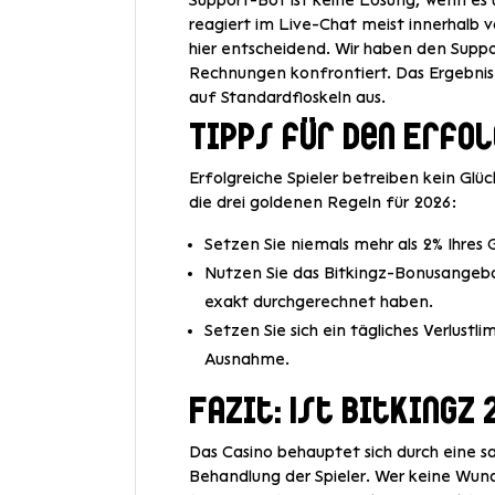
Support-Bot ist keine Lösung, wenn es 
reagiert im Live-Chat meist innerhalb 
hier entscheidend. Wir haben den Supp
Rechnungen konfrontiert. Das Ergebnis:
auf Standardfloskeln aus.
Tipps für den Erfol
Erfolgreiche Spieler betreiben kein Glü
die drei goldenen Regeln für 2026:
Setzen Sie niemals mehr als 2% Ihres
Nutzen Sie das Bitkingz-Bonusangebo
exakt durchgerechnet haben.
Setzen Sie sich ein tägliches Verlustlim
Ausnahme.
Fazit: Ist Bitkingz
Das Casino behauptet sich durch eine sa
Behandlung der Spieler. Wer keine Wund