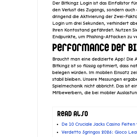
Der Bitkingz Login ist das Einfallstor für 
den Verlust des Zugangs, sondern auch 
dringend die Aktivierung der Zwei-Fakt
Login um drei Sekunden, verhindert abe
Ihren Kontostand gefährdet. Nutzen Sie
Endpunkte, um Phishing-Attacken zu v
Performance der Bi
Braucht man eine dedizierte App? Die A
Bitkingz ist so flüssig optimiert, dass 
belegen würden. Im mobilen Einsatz zei
stabil bleiben. Unsere Messungen ergab
Spielmechanik nicht abbricht. Das ist ei
Mitbewerbern, die bei mobiler Auslastun
Read also
De 10 Cruciale Jacks Casino Feiten
Verdetto 5gringos 2026: Gioco Lea