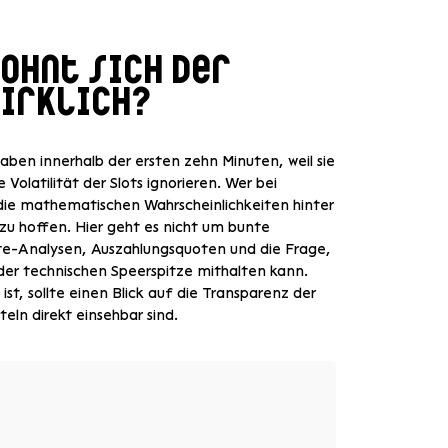
Lohnt sich der
wirklich?
aben innerhalb der ersten zehn Minuten, weil sie
 Volatilität der Slots ignorieren. Wer bei
die mathematischen Wahrscheinlichkeiten hinter
zu hoffen. Hier geht es nicht um bunte
te-Analysen, Auszahlungsquoten und die Frage,
der technischen Speerspitze mithalten kann.
 ist, sollte einen Blick auf die Transparenz der
eln direkt einsehbar sind.