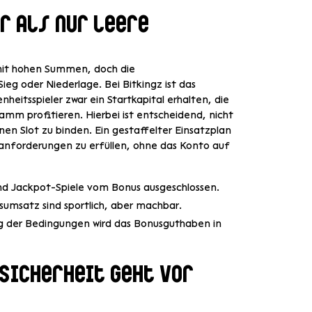
r als nur leere
mit hohen Summen, doch die
g oder Niederlage. Bei Bitkingz ist das
nheitsspieler zwar ein Startkapital erhalten, die
amm profitieren. Hierbei ist entscheidend, nicht
n Slot zu binden. Ein gestaffelter Einsatzplan
zanforderungen zu erfüllen, ohne das Konto auf
d Jackpot-Spiele vom Bonus ausgeschlossen.
sumsatz sind sportlich, aber machbar.
ng der Bedingungen wird das Bonusguthaben in
 Sicherheit geht vor