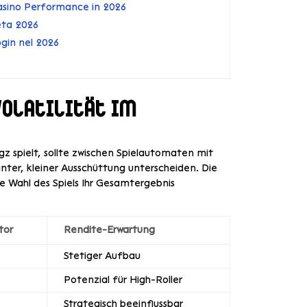
asino Performance in 2026
eta 2026
gin nel 2026
olatilität im
ingz spielt, sollte zwischen Spielautomaten mit
anter, kleiner Ausschüttung unterscheiden. Die
e Wahl des Spiels Ihr Gesamtergebnis
tor
Rendite-Erwartung
Stetiger Aufbau
Potenzial für High-Roller
Strategisch beeinflussbar