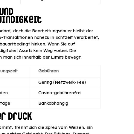
und
indigkeit
dard, doch die Bearbeitungsdauer bleibt der
-Transaktionen nahezu in Echtzeit verarbeitet,
bauartbedingt hinken. Wenn Sie auf
digitalen Assets kein Weg vorbei. Die
n man sich innerhalb der Limits bewegt.
ungszeit
Gebühren
Gering (Netzwerk-Fee)
nden
Casino-gebührenfrei
ktage
Bankabhängig
er Druck
ommt, trennt sich die Spreu vom Weizen. Ein