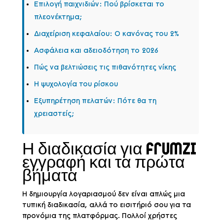
Επιλογή παιχνιδιών: Πού βρίσκεται το
πλεονέκτημα;
Διαχείριση κεφαλαίου: Ο κανόνας του 2%
Ασφάλεια και αδειοδότηση το 2026
Πώς να βελτιώσεις τις πιθανότητες νίκης
Η ψυχολογία του ρίσκου
Εξυπηρέτηση πελατών: Πότε θα τη
χρειαστείς;
Η διαδικασία για frumzi
εγγραφή και τα πρώτα
βήματα
Η δημιουργία λογαριασμού δεν είναι απλώς μια
τυπική διαδικασία, αλλά το εισιτήριό σου για τα
προνόμια της πλατφόρμας. Πολλοί χρήστες