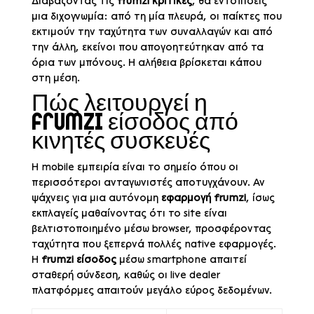
Διαβάζοντας τις
frumzi κριτικές
, θα εντοπίσεις
μια διχογνωμία: από τη μία πλευρά, οι παίκτες που
εκτιμούν την ταχύτητα των συναλλαγών και από
την άλλη, εκείνοι που απογοητεύτηκαν από τα
όρια των μπόνους. Η αλήθεια βρίσκεται κάπου
στη μέση.
Πώς λειτουργεί η
frumzi είσοδος από
κινητές συσκευές
Η mobile εμπειρία είναι το σημείο όπου οι
περισσότεροι ανταγωνιστές αποτυγχάνουν. Αν
ψάχνεις για μια αυτόνομη
εφαρμογή frumzi
, ίσως
εκπλαγείς μαθαίνοντας ότι το site είναι
βελτιστοποιημένο μέσω browser, προσφέροντας
ταχύτητα που ξεπερνά πολλές native εφαρμογές.
Η
frumzi είσοδος
μέσω smartphone απαιτεί
σταθερή σύνδεση, καθώς οι live dealer
πλατφόρμες απαιτούν μεγάλο εύρος δεδομένων.