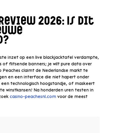
Review 2026: Is Dit
euwe
d?
tste inzet op een live blackjacktafel verdampte,
of flitsende banners; je wilt pure data over
sino Peaches claimt de Nederlandse markt te
gen en een interface die niet hapert onder
jk een technologisch hoogstandje, of maskeert
hte winstkansen? Na honderden uren testen in
ezoek
casino-peachesnl.com
voor de meest