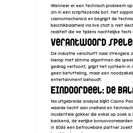
Wanneer er een technisch probleem optr
zin in een scriptlezende bot. Het supp
casinomechanica en begrijpt de techni
beschikbaarheid via live chat is niet s
realiteit die we tijdens nachtelijke test
Verantwoord spele
De industrie verschuift naar strengere 
hierop met slimme algoritmen die speel
gedrag vertoont, grijpt het systeem in met
geen betutteling, maar een noodzakeli
entertainment behoudt.
Eindoordeel: De ba
Na uitgebreide analyse blijkt Casino Pe
waarde hecht aan snelheid en technische 
incidentele gokker die enkel op zoek is 
backend, de eerlijke bonusvoorwaarden 
in 2026 een betrouwbare partner zoekt i