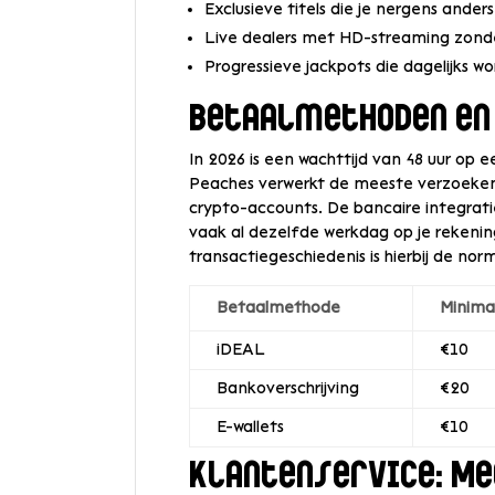
Exclusieve titels die je nergens anders
Live dealers met HD-streaming zonde
Progressieve jackpots die dagelijks 
Betaalmethoden en
In 2026 is een wachttijd van 48 uur op 
Peaches verwerkt de meeste verzoeken
crypto-accounts. De bancaire integrati
vaak al dezelfde werkdag op je rekenin
transactiegeschiedenis is hierbij de nor
Betaalmethode
Minima
iDEAL
€10
Bankoverschrijving
€20
E-wallets
€10
Klantenservice: Me