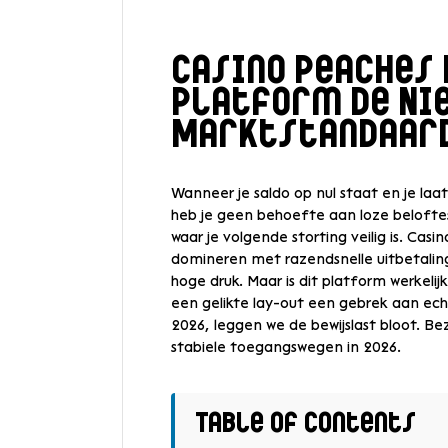
Casino Peaches 
Platform De Ni
Marktstandaar
Wanneer je saldo op nul staat en je laa
heb je geen behoefte aan loze beloftes 
waar je volgende storting veilig is. Ca
domineren met razendsnelle uitbetalin
hoge druk. Maar is dit platform werkeli
een gelikte lay-out een gebrek aan ec
2026, leggen we de bewijslast bloot. B
stabiele toegangswegen in 2026.
Table of Contents