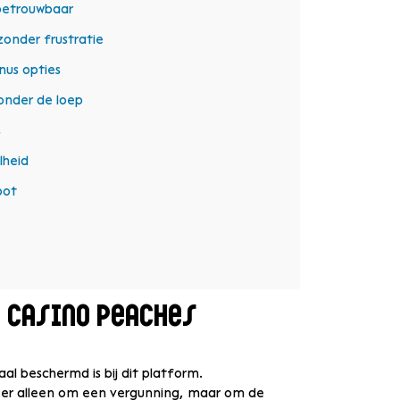
 betrouwbaar
onder frustratie
us opties
onder de loep
s
lheid
bot
r Casino Peaches
aal beschermd is bij dit platform.
eer alleen om een vergunning, maar om de