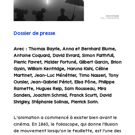
Dossier de presse
Avec : Thomas Bayrle, Anna et Bernhard Blume,
Antoine Coquard, David Evrard, Simon Faithfull,
Pierric Favret, Maïder Fortuné, Gilbert Garcin, Brion
Gysin, William Kentridge, Haruna Kishi, Céline
Martinet, Jean-Luc Ménétrier, Timo Nasseri, Tony
Oursler, Jean-Gabriel Périot, Elisa Pône, Philippe
Ramette, Hugues Reip, Sam Rousseau, Mira
Sanders, Joachim Schmid, Franck Scurti, David
Shrigley, Stéphanie Solinas, Pierrick Sorin
.
L’animation a commencé à exister bien avant le
cinéma. En 1860, le folioscope, qui donne l’illusion
de mouvement lorsqu’on le feuillette, est l’une des