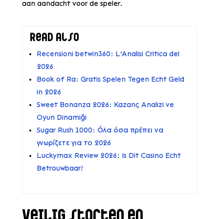
aan aandacht voor de speler.
Read also
Recensioni betwin360: L’Analisi Critica del
2026
Book of Ra: Gratis Spelen Tegen Echt Geld
in 2026
Sweet Bonanza 2026: Kazanç Analizi ve
Oyun Dinamiği
Sugar Rush 1000: Όλα όσα πρέπει να
γνωρίζετε για το 2026
Luckymax Review 2026: Is Dit Casino Echt
Betrouwbaar?
Veilig storten en