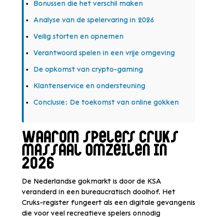
Bonussen die het verschil maken
Analyse van de spelervaring in 2026
Veilig storten en opnemen
Verantwoord spelen in een vrije omgeving
De opkomst van crypto-gaming
Klantenservice en ondersteuning
Conclusie: De toekomst van online gokken
Waarom spelers Cruks
massaal omzeilen in
2026
De Nederlandse gokmarkt is door de KSA
veranderd in een bureaucratisch doolhof. Het
Cruks-register fungeert als een digitale gevangenis
die voor veel recreatieve spelers onnodig