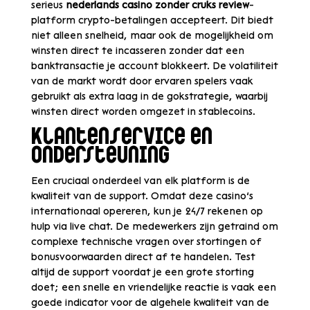
serieus
nederlands casino zonder cruks review
-
platform crypto-betalingen accepteert. Dit biedt
niet alleen snelheid, maar ook de mogelijkheid om
winsten direct te incasseren zonder dat een
banktransactie je account blokkeert. De volatiliteit
van de markt wordt door ervaren spelers vaak
gebruikt als extra laag in de gokstrategie, waarbij
winsten direct worden omgezet in stablecoins.
Klantenservice en
ondersteuning
Een cruciaal onderdeel van elk platform is de
kwaliteit van de support. Omdat deze casino’s
internationaal opereren, kun je 24/7 rekenen op
hulp via live chat. De medewerkers zijn getraind om
complexe technische vragen over stortingen of
bonusvoorwaarden direct af te handelen. Test
altijd de support voordat je een grote storting
doet; een snelle en vriendelijke reactie is vaak een
goede indicator voor de algehele kwaliteit van de