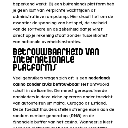
beperkend werkt. Bij een buitenlands platform heb
je geen last van verplichte wachttijden of
administratieve rompslomp. Hier draait het om de
essentie: de spanning van het spel, de snelheid
van de software en de zekerheid dat je winst
direct op je rekening staat zonder tussenkomst
van nationale overheidsinstanties.
Betrouwbaarheid van
internationale
platforms
Veel gebruikers vragen zich af: is een
nederlands
casino zonder cruks betrouwbaar
? Het antwoord
schuilt in de licentie. De meest gerespecteerde
aanbieders in deze niche opereren onder toezicht
van autoriteiten uit Malta, Curaçao of Estland.
Deze toezichthouders stellen strenge eisen aan de
random number generators (RNG) en de
financiële buffer van het casino. Wanneer je kiest