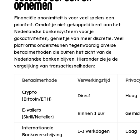
opnemen
Financiële anonimiteit is voor veel spelers een
prioriteit. Omdat je niet gekoppeld bent aan het
Nederlandse bankensysteem voor je
gokactiviteiten, geniet je van meer discretie. Veel
platforms ondersteunen tegenwoordig diverse
betaalmethoden die buiten het zicht van de
Nederlandse banken blijven. Hieronder zie je de
vergelijking van transactiesnelheden:
Betaalmethode
Verwerkingstijd
Privac
Crypto
Direct
Hoog
(Bitcoin/ETH)
E-wallets
Binnen 1 uur
Gemid
(Skrill/Neteller)
Internationale
1-3 werkdagen
Laag
Bankoverschrijving