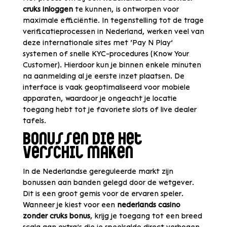
cruks inloggen
te kunnen, is ontworpen voor
maximale efficiëntie. In tegenstelling tot de trage
verificatieprocessen in Nederland, werken veel van
deze internationale sites met ‘Pay N Play’
systemen of snelle KYC-procedures (Know Your
Customer). Hierdoor kun je binnen enkele minuten
na aanmelding al je eerste inzet plaatsen. De
interface is vaak geoptimaliseerd voor mobiele
apparaten, waardoor je ongeacht je locatie
toegang hebt tot je favoriete slots of live dealer
tafels.
Bonussen die het
verschil maken
In de Nederlandse gereguleerde markt zijn
bonussen aan banden gelegd door de wetgever.
Dit is een groot gemis voor de ervaren speler.
Wanneer je kiest voor een
nederlands casino
zonder cruks bonus
, krijg je toegang tot een breed