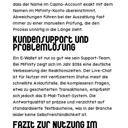
dass der Name im Casino-Account exakt mit dem
Namen im MiFinity-Konto übereinstimmt.
Abweichungen führen bei der Auszahlung fast
immer zu einer manuellen Prüfung, die den
Prozess unnötig in die Länge zieht.
Kundensupport und
Problemlösung
Ein E-Wallet ist nur so gut wie sein Support-Team.
Bei MiFinity zeigt sich im Jahr 2026 eine deutliche
Verbesserung der Reaktionszeiten. Der Live-Chat
ist für Nutzer mit verifiziertem Status meist die
schnellste Anlaufstelle. Bei komplexeren Fragen,
etwa zu gescheiterten Transaktionen, empfiehlt
sich jedoch das E-Mail-Ticket-System. Die
Antwortqualität ist präzise und verzichtet auf
standardisierte Textbausteine, was in der Branche
leider keine Selbstverständlichkeit ist.
Fazit zur Nutzung im