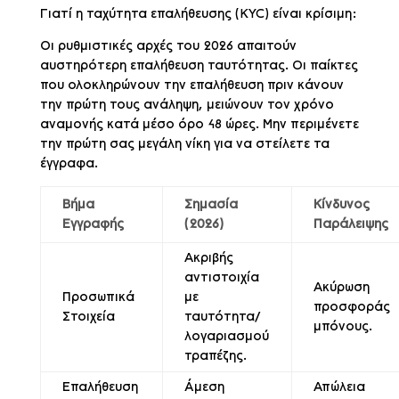
Γιατί η ταχύτητα επαλήθευσης (KYC) είναι κρίσιμη:
Οι ρυθμιστικές αρχές του 2026 απαιτούν
αυστηρότερη επαλήθευση ταυτότητας. Οι παίκτες
που ολοκληρώνουν την επαλήθευση πριν κάνουν
την πρώτη τους ανάληψη, μειώνουν τον χρόνο
αναμονής κατά μέσο όρο 48 ώρες. Μην περιμένετε
την πρώτη σας μεγάλη νίκη για να στείλετε τα
έγγραφα.
Βήμα
Σημασία
Κίνδυνος
Εγγραφής
(2026)
Παράλειψης
Ακριβής
αντιστοιχία
Ακύρωση
Προσωπικά
με
προσφοράς
Στοιχεία
ταυτότητα/
μπόνους.
λογαριασμού
τραπέζης.
Επαλήθευση
Άμεση
Απώλεια