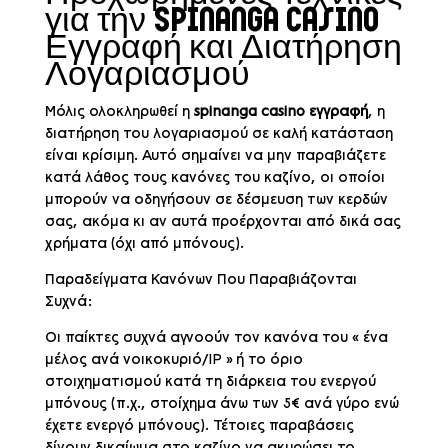
για την Spinanga Casino
Εγγραφή και Διατήρηση
Λογαριασμού
Μόλις ολοκληρωθεί η
spinanga casino εγγραφή
, η
διατήρηση του λογαριασμού σε καλή κατάσταση
είναι κρίσιμη. Αυτό σημαίνει να μην παραβιάζετε
κατά λάθος τους κανόνες του καζίνο, οι οποίοι
μπορούν να οδηγήσουν σε δέσμευση των κερδών
σας, ακόμα κι αν αυτά προέρχονται από δικά σας
χρήματα (όχι από μπόνους).
Παραδείγματα Κανόνων Που Παραβιάζονται
Συχνά:
Οι παίκτες συχνά αγνοούν τον κανόνα του « ένα
μέλος ανά νοικοκυριό/IP » ή το όριο
στοιχηματισμού κατά τη διάρκεια του ενεργού
μπόνους (π.χ., στοίχημα άνω των 5€ ανά γύρο ενώ
έχετε ενεργό μπόνους). Τέτοιες παραβάσεις
δίνουν δικαίωμα στο καζίνο να ακυρώσει το