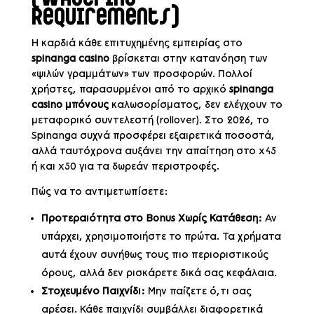
(Wagering
Requirements)
Η καρδιά κάθε επιτυχημένης εμπειρίας στο
spinanga casino
βρίσκεται στην κατανόηση των
«ψιλών γραμμάτων» των προσφορών. Πολλοί
χρήστες, παρασυρμένοι από το αρχικό
spinanga
casino μπόνους
καλωσορίσματος, δεν ελέγχουν το
μεταφορικό συντελεστή (rollover). Στο 2026, το
Spinanga συχνά προσφέρει εξαιρετικά ποσοστά,
αλλά ταυτόχρονα αυξάνει την απαίτηση στο x45
ή και x50 για τα δωρεάν περιστροφές.
Πώς να το αντιμετωπίσετε:
Προτεραιότητα στο Bonus Χωρίς Κατάθεση:
Αν
υπάρχει, χρησιμοποιήστε το πρώτα. Τα χρήματα
αυτά έχουν συνήθως τους πιο περιοριστικούς
όρους, αλλά δεν ρισκάρετε δικά σας κεφάλαια.
Στοχευμένο Παιχνίδι:
Μην παίζετε ό,τι σας
αρέσει. Κάθε παιχνίδι συμβάλλει διαφορετικά