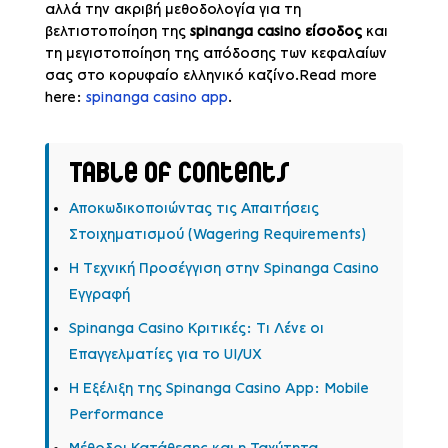
αλλά την ακριβή μεθοδολογία για τη
βελτιστοποίηση της
spinanga casino είσοδος
και
τη μεγιστοποίηση της απόδοσης των κεφαλαίων
σας στο κορυφαίο ελληνικό καζίνο.Read more
here:
spinanga casino app
.
Table of Contents
Αποκωδικοποιώντας τις Απαιτήσεις
Στοιχηματισμού (Wagering Requirements)
Η Τεχνική Προσέγγιση στην Spinanga Casino
Εγγραφή
Spinanga Casino Κριτικές: Τι Λένε οι
Επαγγελματίες για το UI/UX
Η Εξέλιξη της Spinanga Casino App: Mobile
Performance