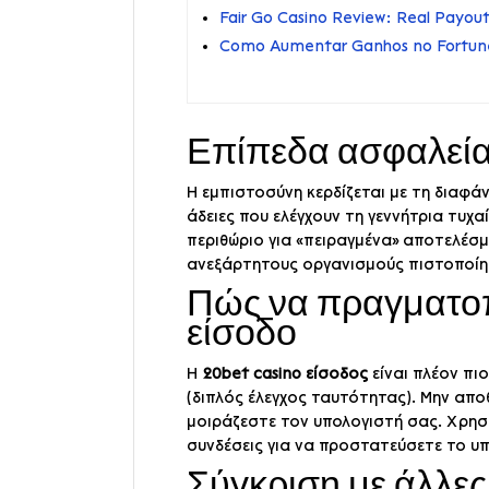
Fair Go Casino Review: Real Payout
Como Aumentar Ganhos no Fortun
Επίπεδα ασφαλεία
Η εμπιστοσύνη κερδίζεται με τη διαφάν
άδειες που ελέγχουν τη γεννήτρια τυχα
περιθώριο για «πειραγμένα» αποτελέσμ
ανεξάρτητους οργανισμούς πιστοποίη
Πώς να πραγματοπ
είσοδο
Η
20bet casino είσοδος
είναι πλέον π
(διπλός έλεγχος ταυτότητας). Μην απο
μοιράζεστε τον υπολογιστή σας. Χρη
συνδέσεις για να προστατεύσετε το υ
Σύγκριση με άλλες