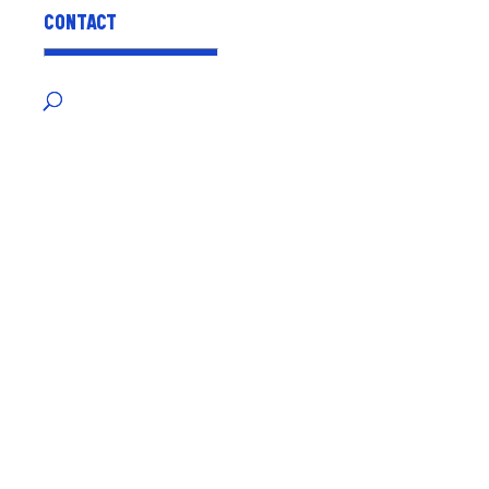
CONTACT