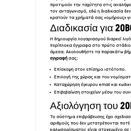
προτιμούν την ταχύτητα στις αναλήψεις
τον ανταγωνισμό, εδώ η διαδικασία δε
κρατούν τα χρήματά σας «ομήρους» γι
Διαδικασία για 20
Η δημιουργία λογαριασμού διαρκεί λιγ
περίπλοκα έγγραφα στο πρώτο στάδιο, 
άμεσα. Ακολουθήστε τα παρακάτω βήμ
εγγραφή
σας:
Επίσκεψη στον επίσημο ιστότοπο.
Επιλογή της χώρας και του νομίσματ
Καταχώρηση έγκυρου email και κωδι
Επιβεβαίωση στοιχείων μέσω του συν
Αξιολόγηση του 20
Το σύστημα επιβράβευσης έχει σχεδιαστ
αριθμούς που δεν μετατρέπονται ποτέ
καλωσορίσματος είναι στοχευμένο σε 