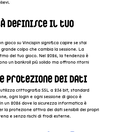
ievi.
à definisce il tuo
n gioco su Vincispin significa capire se stai
il grande colpo che cambia la sessione. La
l ritmo del tuo gioco. Nel 2026, la tendenza è
edono un bankroll più solido ma offrono ritorni
e protezione dei dati
 utilizza crittografia SSL a 256 bit, standard
ne, ogni login e ogni sessione di gioco è
 In un 2026 dove la sicurezza informatica è
er la protezione attiva dei dati sensibili dei propri
na e senza rischi di frodi esterne.