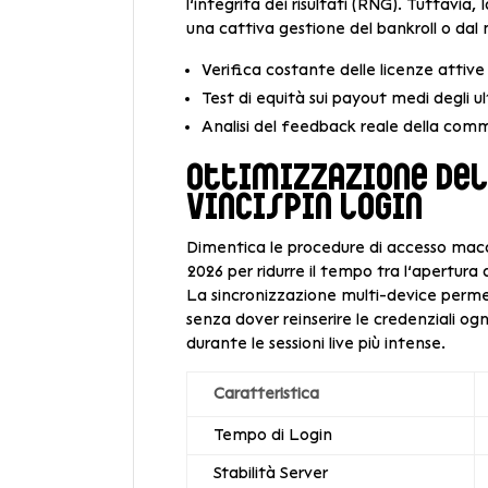
l’integrità dei risultati (RNG). Tuttavia
una cattiva gestione del bankroll o dal 
Verifica costante delle licenze attive
Test di equità sui payout medi degli ul
Analisi del feedback reale della comm
Ottimizzazione del
Vincispin login
Dimentica le procedure di accesso macc
2026 per ridurre il tempo tra l’apertura 
La sincronizzazione multi-device perme
senza dover reinserire le credenziali ogn
durante le sessioni live più intense.
Caratteristica
Tempo di Login
Stabilità Server