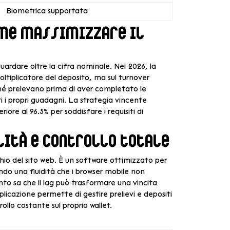
Biometrica supportata
ome massimizzare il
uardare oltre la cifra nominale. Nel 2026, la
oltiplicatore del deposito, ma sul turnover
rché prelevano prima di aver completato le
i i propri guadagni. La strategia vincente
iore al 96.5% per soddisfare i requisiti di
lità e controllo totale
io del sito web. È un software ottimizzato per
do una fluidità che i browser mobile non
to sa che il lag può trasformare una vincita
licazione permette di gestire prelievi e depositi
llo costante sul proprio wallet.