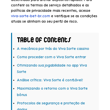
conferir os termos de serviço detalhados e as
políticas de privacidade mais recentes, acesse
viva-sorte-bet-br.com
e verifique se as condições
atuais se alinham ao seu perfil de risco.
Table of Contents
A mecânica por trás do Viva Sorte cassino
Como proceder com o Viva Sorte entrar
Otimizando sua jogabilidade no app Viva
Sorte
Análise crítica: Viva Sorte é confiável?
Maximizando o retorno com o Viva Sorte
bônus
Protocolos de segurança e proteção de
dados