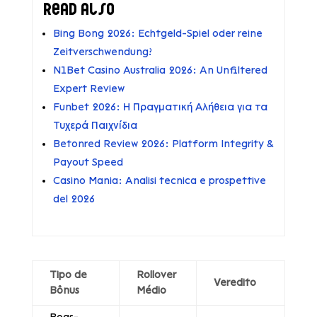
Read also
Bing Bong 2026: Echtgeld-Spiel oder reine
Zeitverschwendung?
N1Bet Casino Australia 2026: An Unfiltered
Expert Review
Funbet 2026: Η Πραγματική Αλήθεια για τα
Τυχερά Παιχνίδια
Betonred Review 2026: Platform Integrity &
Payout Speed
Casino Mania: Analisi tecnica e prospettive
del 2026
Tipo de
Rollover
Veredito
Bônus
Médio