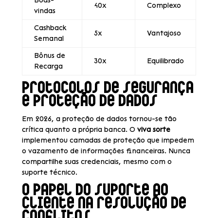
Boas-
40x
Complexo
vindas
Cashback
5x
Vantajoso
Semanal
Bônus de
30x
Equilibrado
Recarga
Protocolos de segurança
e proteção de dados
Em 2026, a proteção de dados tornou-se tão
crítica quanto a própria banca. O
viva sorte
implementou camadas de proteção que impedem
o vazamento de informações financeiras. Nunca
compartilhe suas credenciais, mesmo com o
suporte técnico.
O papel do suporte ao
cliente na resolução de
conflitos