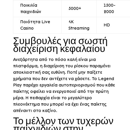
Ποικιλία
1500-
5000+
παιχνιδιών
2000
Ποιότητα Live
4K
HD
Casino
Streaming
Συμβουλές για σωστή
διαχείριση κεφαλαίου
Ανεξάρτητα από το πόσο καλή είναι μια
πλατφόρμα, η διαχείριση του ρίσκου παραμένει
αποκλειστική σας ευθύνη. Ποτέ μην παίζετε
χρήματα που δεν αντέχετε να χάσετε. Το Legend
Play παρέχει εργαλεία αυτοπεριορισμού που κάθε
παίκτης οφείλει να ενεργοποιεί από την πρώτη
μέρα. Η πειθαρχία είναι το μεγαλύτερο
πλεονέκτημα που μπορεί να έχει ένας παίκτης
απέναντι στο καζίνο.
Το μέλλον των τυχερών
παιχνιδιών στην