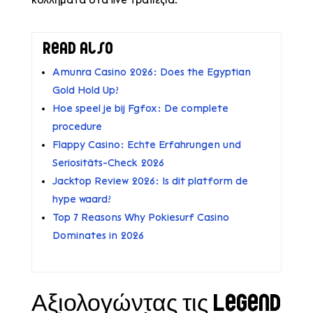
κολλήματα στα live τραπέζια.
Read also
Amunra Casino 2026: Does the Egyptian
Gold Hold Up?
Hoe speel je bij Fgfox: De complete
procedure
Flappy Casino: Echte Erfahrungen und
Seriositäts-Check 2026
Jacktop Review 2026: Is dit platform de
hype waard?
Top 7 Reasons Why Pokiesurf Casino
Dominates in 2026
Αξιολογώντας τις Legend