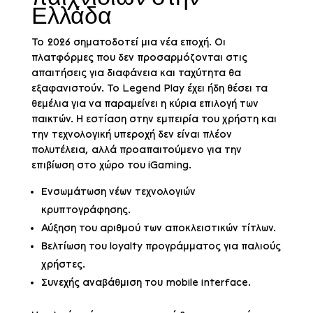
Ελλάδα
Το 2026 σηματοδοτεί μια νέα εποχή. Οι
πλατφόρμες που δεν προσαρμόζονται στις
απαιτήσεις για διαφάνεια και ταχύτητα θα
εξαφανιστούν. Το Legend Play έχει ήδη θέσει τα
θεμέλια για να παραμείνει η κύρια επιλογή των
παικτών. Η εστίαση στην εμπειρία του χρήστη και
την τεχνολογική υπεροχή δεν είναι πλέον
πολυτέλεια, αλλά προαπαιτούμενο για την
επιβίωση στο χώρο του iGaming.
Ενσωμάτωση νέων τεχνολογιών
κρυπτογράφησης.
Αύξηση του αριθμού των αποκλειστικών τίτλων.
Βελτίωση του loyalty προγράμματος για παλιούς
χρήστες.
Συνεχής αναβάθμιση του mobile interface.