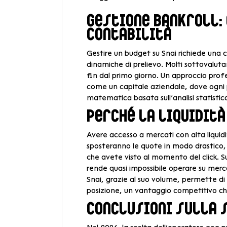
Gestione bankroll:
contabilità
Gestire un budget su Snai richiede una c
dinamiche di prelievo. Molti sottovalutan
fin dal primo giorno. Un approccio profes
come un capitale aziendale, dove ogni 
matematica basata sull’analisi statisti
Perché la liquidità
Avere accesso a mercati con alta liquid
sposteranno le quote in modo drastico,
che avete visto al momento del click. S
rende quasi impossibile operare su merc
Snai, grazie al suo volume, permette di 
posizione, un vantaggio competitivo c
Conclusioni sulla 