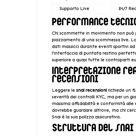
Supporto Live
24/7 Re
Performance tecnic
Chi scommette in movimento non può pe
piazzamento di una scommessa live. L
dati massicci durante eventi sportivi a
l’interfaccia di puntata restino perfett
superiore a quasi tutte le controparti 
Interpretazione re
recensioni
Leggere le
snai recensioni
richiede un fi
severità dei controlli KYC, ma per un gi
massima affidabilità e conformità all
dovrebbe guardare altrove, ma chi cerca
Snai è la sua polizza assicurativa.
Struttura del snai