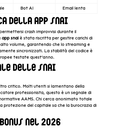
ale
Bot AI
Email lenta
a della app snai
rmettersi crash improvvisi durante il
a
app snai
è stata riscritta per gestire carichi di
d alto volume, garantendo che lo streaming e
amente sincronizzati. La stabilità del codice è
europee testate quest’anno.
ale delle snai
ltro critico. Molti utenti si lamentano della
ocatore professionista, questo è un segnale di
e normative AAMS. Chi cerca anonimato totale
 protezione del capitale sa che la burocrazia di
 bonus nel 2026