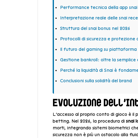
Performance tecnica della app snai
Interpretazione reale delle snai rece
Struttura del snai bonus nel 2026
Protocolli di sicurezza e protezione 
Il futuro del gaming su piattaforma
Gestione bankroll: oltre la semplice 
Perché la liquidità di Snai è fondam
Conclusioni sulla solidità del brand
Evoluzione dell’int
L’accesso al proprio conto di gioco è il 
betting. Nel 2026, la procedura di
snai l
morti, integrando sistemi biometrici che
sicurezza non è più un ostacolo alla flui