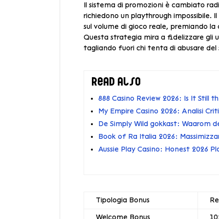
Il sistema di promozioni è cambiato rad
richiedono un playthrough impossibile. Il
sul volume di gioco reale, premiando la
Questa strategia mira a fidelizzare gli
tagliando fuori chi tenta di abusare del
Read also
888 Casino Review 2026: Is It Still 
My Empire Casino 2026: Analisi Criti
De Simply Wild gokkast: Waarom de
Book of Ra Italia 2026: Massimizzare
Aussie Play Casino: Honest 2026 P
Tipologia Bonus
Re
Welcome Bonus
10