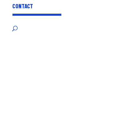
CONTACT