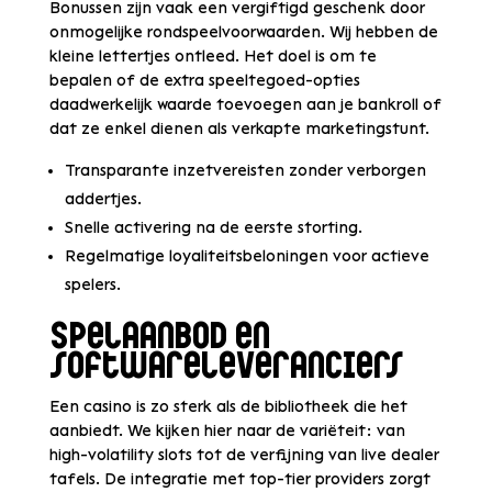
Bonussen zijn vaak een vergiftigd geschenk door
onmogelijke rondspeelvoorwaarden. Wij hebben de
kleine lettertjes ontleed. Het doel is om te
bepalen of de extra speeltegoed-opties
daadwerkelijk waarde toevoegen aan je bankroll of
dat ze enkel dienen als verkapte marketingstunt.
Transparante inzetvereisten zonder verborgen
addertjes.
Snelle activering na de eerste storting.
Regelmatige loyaliteitsbeloningen voor actieve
spelers.
Spelaanbod en
softwareleveranciers
Een casino is zo sterk als de bibliotheek die het
aanbiedt. We kijken hier naar de variëteit: van
high-volatility slots tot de verfijning van live dealer
tafels. De integratie met top-tier providers zorgt