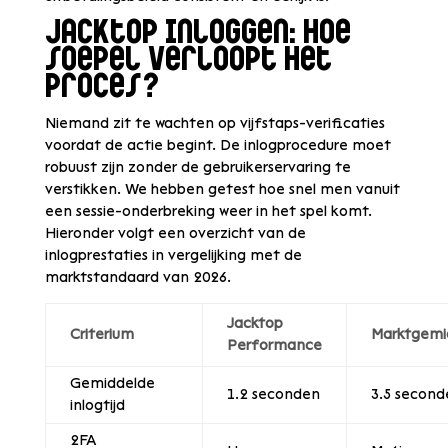
Jacktop inloggen: Hoe
soepel verloopt het
proces?
Niemand zit te wachten op vijfstaps-verificaties
voordat de actie begint. De inlogprocedure moet
robuust zijn zonder de gebruikerservaring te
verstikken. We hebben getest hoe snel men vanuit
een sessie-onderbreking weer in het spel komt.
Hieronder volgt een overzicht van de
inlogprestaties in vergelijking met de
marktstandaard van 2026.
Jacktop
Criterium
Marktgemi
Performance
Gemiddelde
1.2 seconden
3.5 second
inlogtijd
2FA