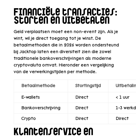
Financiële transacties:
Storten en uitbetalen
Geld verplaatsen moet een non-event zijn. Als je
wint, wil je direct toegang tot je winst. De
betaalmethoden die in 2026 worden ondersteund
bij Jacktop laten een diversiteit zien die zowel
traditionele bankoverschrijvingen als moderne
cryptovaluta omvat. Hieronder een vergelijking
van de verwerkingstijden per methode.
Betaalmethode
Stortingstijd
Uitbetalin
E-wallets
Direct
< 1 uur
Bankoverschrijving
Direct
1-3 werk
Crypto
Direct
Direct
Klantenservice en