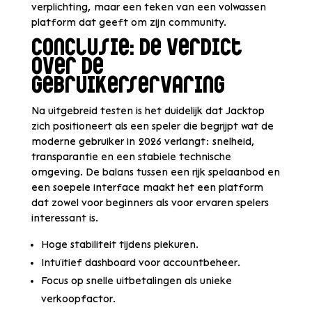
verplichting, maar een teken van een volwassen
platform dat geeft om zijn community.
Conclusie: De verdict
over de
gebruikerservaring
Na uitgebreid testen is het duidelijk dat Jacktop
zich positioneert als een speler die begrijpt wat de
moderne gebruiker in 2026 verlangt: snelheid,
transparantie en een stabiele technische
omgeving. De balans tussen een rijk spelaanbod en
een soepele interface maakt het een platform
dat zowel voor beginners als voor ervaren spelers
interessant is.
Hoge stabiliteit tijdens piekuren.
Intuïtief dashboard voor accountbeheer.
Focus op snelle uitbetalingen als unieke
verkoopfactor.