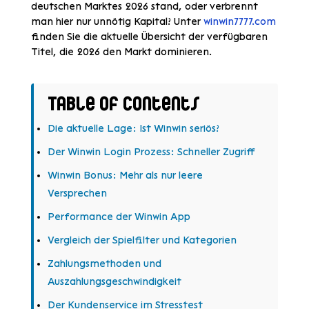
deutschen Marktes 2026 stand, oder verbrennt
man hier nur unnötig Kapital? Unter
winwin7777.com
finden Sie die aktuelle Übersicht der verfügbaren
Titel, die 2026 den Markt dominieren.
Table of Contents
Die aktuelle Lage: Ist Winwin seriös?
Der Winwin Login Prozess: Schneller Zugriff
Winwin Bonus: Mehr als nur leere
Versprechen
Performance der Winwin App
Vergleich der Spielfilter und Kategorien
Zahlungsmethoden und
Auszahlungsgeschwindigkeit
Der Kundenservice im Stresstest