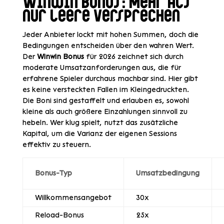
Winwin Bonus: Mehr als
nur leere Versprechen
Jeder Anbieter lockt mit hohen Summen, doch die
Bedingungen entscheiden über den wahren Wert.
Der
Winwin Bonus
für 2026 zeichnet sich durch
moderate Umsatzanforderungen aus, die für
erfahrene Spieler durchaus machbar sind. Hier gibt
es keine versteckten Fallen im Kleingedruckten.
Die Boni sind gestaffelt und erlauben es, sowohl
kleine als auch größere Einzahlungen sinnvoll zu
hebeln. Wer klug spielt, nutzt das zusätzliche
Kapital, um die Varianz der eigenen Sessions
effektiv zu steuern.
Bonus-Typ
Umsatzbedingung
Willkommensangebot
30x
Reload-Bonus
25x