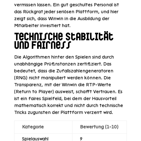
vermissen lassen. Ein gut geschultes Personal ist
das Rückgrat jeder seriösen Plattform, und hier
zeigt sich, dass Winwin in die Ausbildung der
Mitarbeiter investiert hat.
Technische Stabilität
und Fairness
Die Algorithmen hinter den Spielen sind durch
unabhängige Prüfinstanzen zertifiziert. Das
bedeutet, dass die Zufallszahlengeneratoren
(RNG) nicht manipuliert werden können. Die
Transparenz, mit der Winwin die RTP-Werte
(Return to Player) ausweist, schafft Vertrauen. Es
ist ein faires Spielfeld, bei dem der Hausvorteil
mathematisch korrekt und nicht durch technische
Tricks zugunsten der Plattform verzerrt wird.
Kategorie
Bewertung (1-10)
Spielauswahl
9