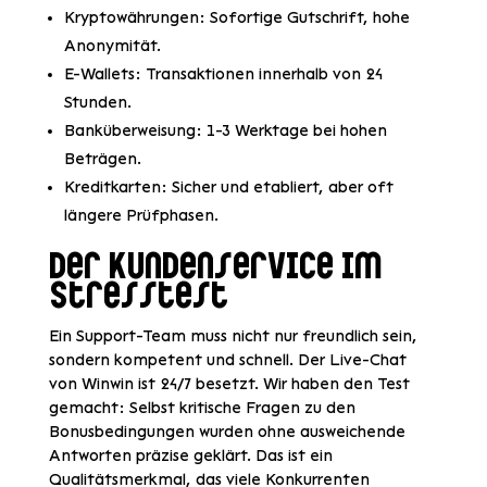
Kryptowährungen: Sofortige Gutschrift, hohe
Anonymität.
E-Wallets: Transaktionen innerhalb von 24
Stunden.
Banküberweisung: 1-3 Werktage bei hohen
Beträgen.
Kreditkarten: Sicher und etabliert, aber oft
längere Prüfphasen.
Der Kundenservice im
Stresstest
Ein Support-Team muss nicht nur freundlich sein,
sondern kompetent und schnell. Der Live-Chat
von Winwin ist 24/7 besetzt. Wir haben den Test
gemacht: Selbst kritische Fragen zu den
Bonusbedingungen wurden ohne ausweichende
Antworten präzise geklärt. Das ist ein
Qualitätsmerkmal, das viele Konkurrenten