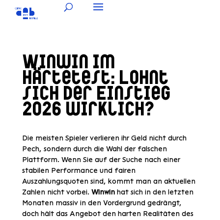
Winwin im
Härtetest: Lohnt
sich der Einstieg
2026 wirklich?
Die meisten Spieler verlieren ihr Geld nicht durch
Pech, sondern durch die Wahl der falschen
Plattform. Wenn Sie auf der Suche nach einer
stabilen Performance und fairen
Auszahlungsquoten sind, kommt man an aktuellen
Zahlen nicht vorbei.
Winwin
hat sich in den letzten
Monaten massiv in den Vordergrund gedrängt,
doch hält das Angebot den harten Realitäten des