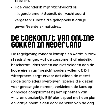
toezicht.
Hoe verander ik mijn wachtwoord bij
inlogproblemen? Gebruik de ‘wachtwoord
vergeten’ functie die gekoppeld is aan je
geverifieerde e-mailadres.
De toekomst van online
gokken in Nederland
De regelgeving rondom kansspelen wordt in 2026
steeds strenger, wat de consument uiteindelijk
beschermt. Platformen die niet voldoen aan de
hoge eisen van toezichthouders vallen af. Dit
filterproces zorgt ervoor dat alleen de meest
solide aanbieders overblijven. Spelers die kiezen
voor gevestigde namen, verkleinen de kans op
onnodige complicaties bij het opnemen van
winsten aanzienlijk. Blijf alert, speel met een plan
en laat je nooit leiden door de waan van de dag.