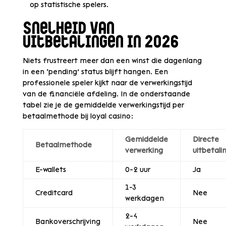
op statistische spelers.
Snelheid van
uitbetalingen in 2026
Niets frustreert meer dan een winst die dagenlang
in een ‘pending’ status blijft hangen. Een
professionele speler kijkt naar de verwerkingstijd
van de financiële afdeling. In de onderstaande
tabel zie je de gemiddelde verwerkingstijd per
betaalmethode bij loyal casino:
Gemiddelde
Directe
Betaalmethode
verwerking
uitbetali
E-wallets
0-2 uur
Ja
1-3
Creditcard
Nee
werkdagen
2-4
Bankoverschrijving
Nee