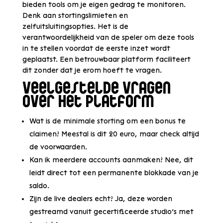
bieden tools om je eigen gedrag te monitoren.
Denk aan stortingslimieten en
zelfuitsluitingsopties. Het is de
verantwoordelijkheid van de speler om deze tools
in te stellen voordat de eerste inzet wordt
geplaatst. Een betrouwbaar platform faciliteert
dit zonder dat je erom hoeft te vragen.
Veelgestelde vragen
over het platform
Wat is de minimale storting om een bonus te
claimen? Meestal is dit 20 euro, maar check altijd
de voorwaarden.
Kan ik meerdere accounts aanmaken? Nee, dit
leidt direct tot een permanente blokkade van je
saldo.
Zijn de live dealers echt? Ja, deze worden
gestreamd vanuit gecertificeerde studio’s met