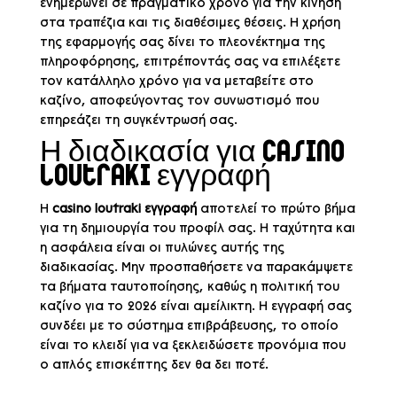
ενημερώνει σε πραγματικό χρόνο για την κίνηση
στα τραπέζια και τις διαθέσιμες θέσεις. Η χρήση
της εφαρμογής σας δίνει το πλεονέκτημα της
πληροφόρησης, επιτρέποντάς σας να επιλέξετε
τον κατάλληλο χρόνο για να μεταβείτε στο
καζίνο, αποφεύγοντας τον συνωστισμό που
επηρεάζει τη συγκέντρωσή σας.
Η διαδικασία για casino
loutraki εγγραφή
Η
casino loutraki εγγραφή
αποτελεί το πρώτο βήμα
για τη δημιουργία του προφίλ σας. Η ταχύτητα και
η ασφάλεια είναι οι πυλώνες αυτής της
διαδικασίας. Μην προσπαθήσετε να παρακάμψετε
τα βήματα ταυτοποίησης, καθώς η πολιτική του
καζίνο για το 2026 είναι αμείλικτη. Η εγγραφή σας
συνδέει με το σύστημα επιβράβευσης, το οποίο
είναι το κλειδί για να ξεκλειδώσετε προνόμια που
ο απλός επισκέπτης δεν θα δει ποτέ.