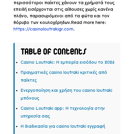
περισσότεροι παίκτες χάνουν τα χρήματά τους
επειδή εισέρχονται στις αίθουσες χωρίς κανένα
πλάνο, παρασυρόμενοι από τα φώτα και τον
θόρυβο των κουλοχέρηδων.Read more here:
https://casinoloutrakigr.com
.
Table of Contents
Casino Loutraki: Η εμπειρία εισόδου το 2026
Πραγματικές casino loutraki κριτικές από
παίκτες
Ενεργοποίηση και χρήση του casino loutraki
μπόνους
Casino Loutraki app: Η τεχνολογία στην
υπηρεσία σας
Η διαδικασία για casino loutraki εγγραφή