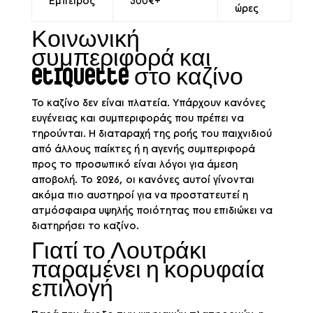
Εμπειρος
500€+
ώρες
Κοινωνική
συμπεριφορά και
etiquette στο καζίνο
Το καζίνο δεν είναι πλατεία. Υπάρχουν κανόνες
ευγένειας και συμπεριφοράς που πρέπει να
τηρούνται. Η διαταραχή της ροής του παιχνιδιού
από άλλους παίκτες ή η αγενής συμπεριφορά
προς το προσωπικό είναι λόγοι για άμεση
αποβολή. Το 2026, οι κανόνες αυτοί γίνονται
ακόμα πιο αυστηροί για να προστατευτεί η
ατμόσφαιρα υψηλής ποιότητας που επιδιώκει να
διατηρήσει το καζίνο.
Γιατί το Λουτράκι
παραμένει η κορυφαία
επιλογή