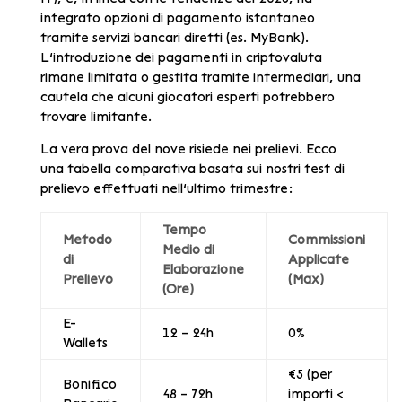
integrato opzioni di pagamento istantaneo
tramite servizi bancari diretti (es. MyBank).
L’introduzione dei pagamenti in criptovaluta
rimane limitata o gestita tramite intermediari, una
cautela che alcuni giocatori esperti potrebbero
trovare limitante.
La vera prova del nove risiede nei prelievi. Ecco
una tabella comparativa basata sui nostri test di
prelievo effettuati nell’ultimo trimestre:
Tempo
Metodo
Commissioni
Medio di
di
Applicate
Elaborazione
Prelievo
(Max)
(Ore)
E-
12 – 24h
0%
Wallets
€5 (per
Bonifico
48 – 72h
importi <