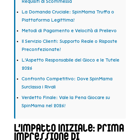
Requisiti di Scommessa
La Domanda Cruciale: SpinMama Truffa o
Piattaforma Legittima?
Metodi di Pagamento e Velocità di Prelievo
Il Servizio Clienti: Supporto Reale o Risposte
Preconfezionate?
L’Aspetto Responsabile del Gioco e le Tutele
2026
Confronto Competitivo: Dove SpinMama
Surclassa i Rivali
Verdetto Finale: Vale la Pena Giocare su
SpinMama nel 2026?
L’Impatto Iniziale: Prima
Impressione di