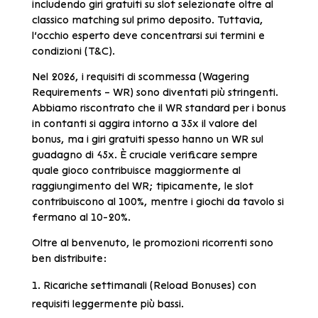
includendo giri gratuiti su slot selezionate oltre al
classico matching sul primo deposito. Tuttavia,
l’occhio esperto deve concentrarsi sui termini e
condizioni (T&C).
Nel 2026, i requisiti di scommessa (Wagering
Requirements – WR) sono diventati più stringenti.
Abbiamo riscontrato che il WR standard per i bonus
in contanti si aggira intorno a 35x il valore del
bonus, ma i giri gratuiti spesso hanno un WR sul
guadagno di 45x. È cruciale verificare sempre
quale gioco contribuisce maggiormente al
raggiungimento del WR; tipicamente, le slot
contribuiscono al 100%, mentre i giochi da tavolo si
fermano al 10-20%.
Oltre al benvenuto, le promozioni ricorrenti sono
ben distribuite:
Ricariche settimanali (Reload Bonuses) con
requisiti leggermente più bassi.