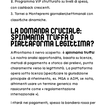
Programma VIP strutturato su livelli di spesa,
con cashback crescenti.
Tornei a Montepremi giornalieri/settimanali con
classifiche dinamiche.
La Domanda Cruciale:
SpinMama Truffa o
Piattaforma Legittima?
Affrontiamo il nervo scoperto: è
spinmama truffa
?
La nostra analisi approfondita, basata su licenze,
metodi di pagamento e storico dei prelievi, punta
chiaramente verso la legittimità. La piattaforma
opera sotto licenza (specificare la giurisdizione
principale di riferimento, es. MGA o ADM, se nota,
altrimenti usare un termine generico ma
rassicurante come « regolamentazione
internazionale »).
I ritardi nei pagamenti, spesso la bandiera rossa per