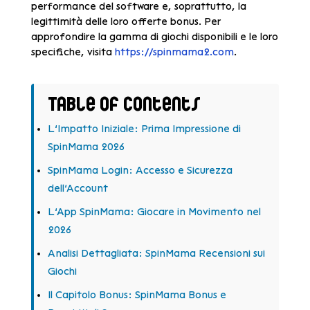
performance del software e, soprattutto, la
legittimità delle loro offerte bonus. Per
approfondire la gamma di giochi disponibili e le loro
specifiche, visita
https://spinmama2.com
.
Table of Contents
L’Impatto Iniziale: Prima Impressione di
SpinMama 2026
SpinMama Login: Accesso e Sicurezza
dell’Account
L’App SpinMama: Giocare in Movimento nel
2026
Analisi Dettagliata: SpinMama Recensioni sui
Giochi
Il Capitolo Bonus: SpinMama Bonus e