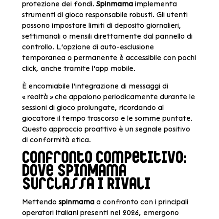
protezione dei fondi.
Spinmama
implementa
strumenti di gioco responsabile robusti. Gli utenti
possono impostare limiti di deposito giornalieri,
settimanali o mensili direttamente dal pannello di
controllo. L’opzione di auto-esclusione
temporanea o permanente è accessibile con pochi
click, anche tramite l’app mobile.
È encomiabile l’integrazione di messaggi di
« realtà » che appaiono periodicamente durante le
sessioni di gioco prolungate, ricordando al
giocatore il tempo trascorso e le somme puntate.
Questo approccio proattivo è un segnale positivo
di conformità etica.
Confronto Competitivo:
Dove SpinMama
Surclassa i Rivali
Mettendo
spinmama
a confronto con i principali
operatori italiani presenti nel 2026, emergono