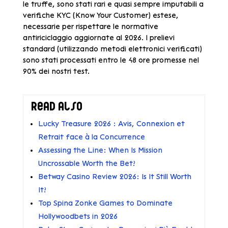
le truffe, sono stati rari e quasi sempre imputabili a
verifiche KYC (Know Your Customer) estese,
necessarie per rispettare le normative
antiriciclaggio aggiornate al 2026. I prelievi
standard (utilizzando metodi elettronici verificati)
sono stati processati entro le 48 ore promesse nel
90% dei nostri test.
Read also
Lucky Treasure 2026 : Avis, Connexion et
Retrait face à la Concurrence
Assessing the Line: When Is Mission
Uncrossable Worth the Bet?
Betway Casino Review 2026: Is It Still Worth
It?
Top Spina Zonke Games to Dominate
Hollywoodbets in 2026