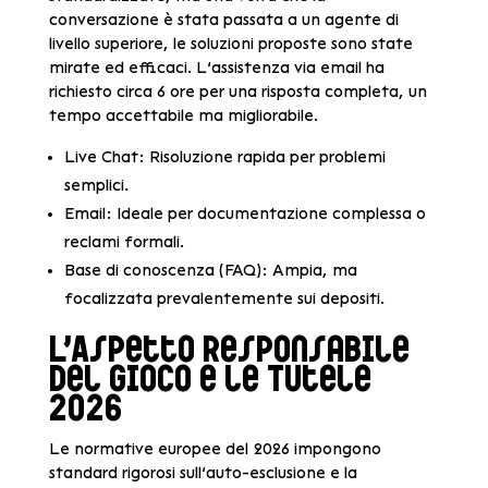
conversazione è stata passata a un agente di
livello superiore, le soluzioni proposte sono state
mirate ed efficaci. L’assistenza via email ha
richiesto circa 6 ore per una risposta completa, un
tempo accettabile ma migliorabile.
Live Chat: Risoluzione rapida per problemi
semplici.
Email: Ideale per documentazione complessa o
reclami formali.
Base di conoscenza (FAQ): Ampia, ma
focalizzata prevalentemente sui depositi.
L’Aspetto Responsabile
del Gioco e le Tutele
2026
Le normative europee del 2026 impongono
standard rigorosi sull’auto-esclusione e la