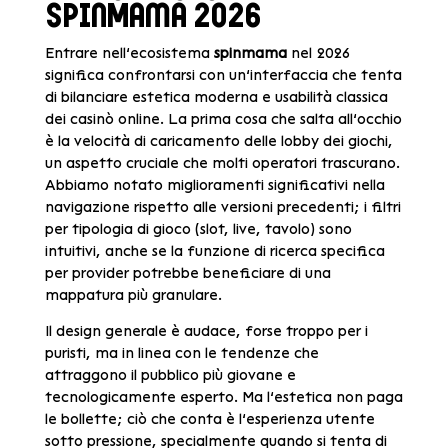
SpinMama 2026
Entrare nell’ecosistema
spinmama
nel 2026
significa confrontarsi con un’interfaccia che tenta
di bilanciare estetica moderna e usabilità classica
dei casinò online. La prima cosa che salta all’occhio
è la velocità di caricamento delle lobby dei giochi,
un aspetto cruciale che molti operatori trascurano.
Abbiamo notato miglioramenti significativi nella
navigazione rispetto alle versioni precedenti; i filtri
per tipologia di gioco (slot, live, tavolo) sono
intuitivi, anche se la funzione di ricerca specifica
per provider potrebbe beneficiare di una
mappatura più granulare.
Il design generale è audace, forse troppo per i
puristi, ma in linea con le tendenze che
attraggono il pubblico più giovane e
tecnologicamente esperto. Ma l’estetica non paga
le bollette; ciò che conta è l’esperienza utente
sotto pressione, specialmente quando si tenta di