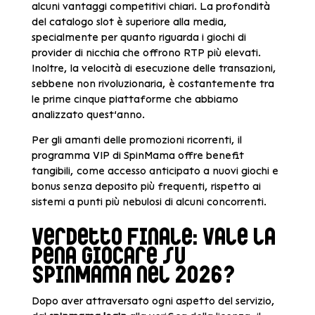
alcuni vantaggi competitivi chiari. La profondità
del catalogo slot è superiore alla media,
specialmente per quanto riguarda i giochi di
provider di nicchia che offrono RTP più elevati.
Inoltre, la velocità di esecuzione delle transazioni,
sebbene non rivoluzionaria, è costantemente tra
le prime cinque piattaforme che abbiamo
analizzato quest’anno.
Per gli amanti delle promozioni ricorrenti, il
programma VIP di SpinMama offre benefit
tangibili, come accesso anticipato a nuovi giochi e
bonus senza deposito più frequenti, rispetto ai
sistemi a punti più nebulosi di alcuni concorrenti.
Verdetto Finale: Vale la
Pena Giocare su
SpinMama nel 2026?
Dopo aver attraversato ogni aspetto del servizio,