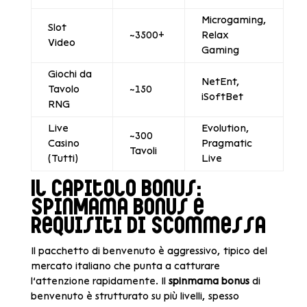
Microgaming,
Slot
~3500+
Relax
Video
Gaming
Giochi da
NetEnt,
Tavolo
~150
iSoftBet
RNG
Live
Evolution,
~300
Casino
Pragmatic
Tavoli
(Tutti)
Live
Il Capitolo Bonus:
SpinMama Bonus e
Requisiti di Scommessa
Il pacchetto di benvenuto è aggressivo, tipico del
mercato italiano che punta a catturare
l’attenzione rapidamente. Il
spinmama bonus
di
benvenuto è strutturato su più livelli, spesso