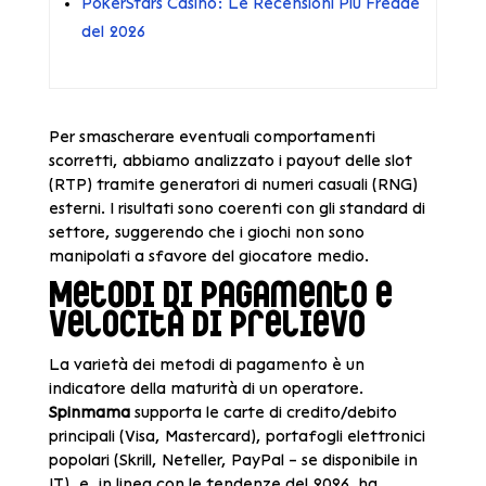
PokerStars Casino: Le Recensioni Più Fredde
del 2026
Per smascherare eventuali comportamenti
scorretti, abbiamo analizzato i payout delle slot
(RTP) tramite generatori di numeri casuali (RNG)
esterni. I risultati sono coerenti con gli standard di
settore, suggerendo che i giochi non sono
manipolati a sfavore del giocatore medio.
Metodi di Pagamento e
Velocità di Prelievo
La varietà dei metodi di pagamento è un
indicatore della maturità di un operatore.
Spinmama
supporta le carte di credito/debito
principali (Visa, Mastercard), portafogli elettronici
popolari (Skrill, Neteller, PayPal – se disponibile in
IT), e, in linea con le tendenze del 2026, ha