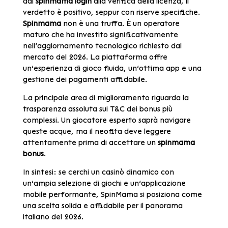
dal
spinmama login
alla verifica della licenza, il
verdetto è positivo, seppur con riserve specifiche.
Spinmama
non è una truffa. È un operatore
maturo che ha investito significativamente
nell’aggiornamento tecnologico richiesto dal
mercato del 2026. La piattaforma offre
un’esperienza di gioco fluida, un’ottima app e una
gestione dei pagamenti affidabile.
La principale area di miglioramento riguarda la
trasparenza assoluta sui T&C dei bonus più
complessi. Un giocatore esperto saprà navigare
queste acque, ma il neofita deve leggere
attentamente prima di accettare un
spinmama
bonus
.
In sintesi: se cerchi un casinò dinamico con
un’ampia selezione di giochi e un’applicazione
mobile performante, SpinMama si posiziona come
una scelta solida e affidabile per il panorama
italiano del 2026.