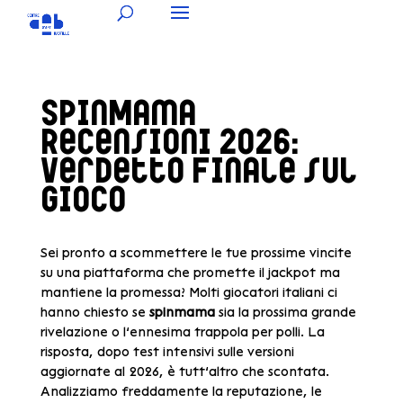
SpinMama
Recensioni 2026:
Verdetto Finale sul
Gioco
Sei pronto a scommettere le tue prossime vincite
su una piattaforma che promette il jackpot ma
mantiene la promessa? Molti giocatori italiani ci
hanno chiesto se
spinmama
sia la prossima grande
rivelazione o l’ennesima trappola per polli. La
risposta, dopo test intensivi sulle versioni
aggiornate al 2026, è tutt’altro che scontata.
Analizziamo freddamente la reputazione, le