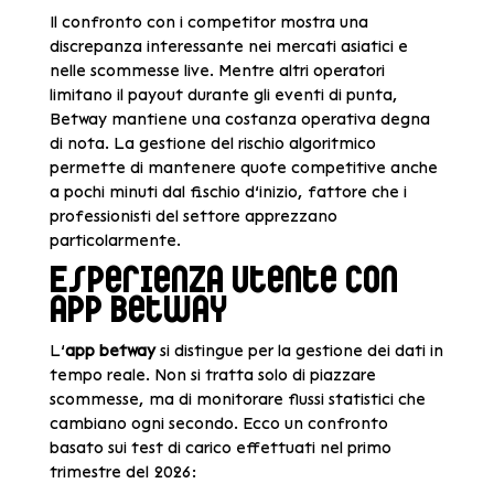
Il confronto con i competitor mostra una
discrepanza interessante nei mercati asiatici e
nelle scommesse live. Mentre altri operatori
limitano il payout durante gli eventi di punta,
Betway mantiene una costanza operativa degna
di nota. La gestione del rischio algoritmico
permette di mantenere quote competitive anche
a pochi minuti dal fischio d’inizio, fattore che i
professionisti del settore apprezzano
particolarmente.
Esperienza utente con
app betway
L’
app betway
si distingue per la gestione dei dati in
tempo reale. Non si tratta solo di piazzare
scommesse, ma di monitorare flussi statistici che
cambiano ogni secondo. Ecco un confronto
basato sui test di carico effettuati nel primo
trimestre del 2026: