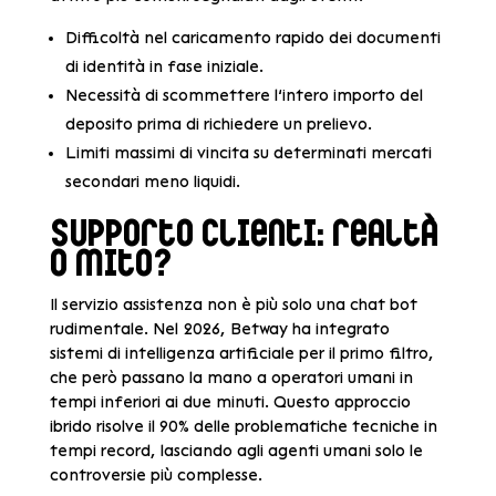
Difficoltà nel caricamento rapido dei documenti
di identità in fase iniziale.
Necessità di scommettere l’intero importo del
deposito prima di richiedere un prelievo.
Limiti massimi di vincita su determinati mercati
secondari meno liquidi.
Supporto clienti: realtà
o mito?
Il servizio assistenza non è più solo una chat bot
rudimentale. Nel 2026, Betway ha integrato
sistemi di intelligenza artificiale per il primo filtro,
che però passano la mano a operatori umani in
tempi inferiori ai due minuti. Questo approccio
ibrido risolve il 90% delle problematiche tecniche in
tempi record, lasciando agli agenti umani solo le
controversie più complesse.