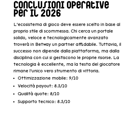
Conclusioni operative
per il 2026
L’ecosistema di gioco deve essere scelto in base al
proprio stile di scommessa. Chi cerca un portale
solido, veloce e tecnologicamente avanzato
troverà in Betway un partner affidabile. Tuttavia, il
successo non dipende dalla piattaforma, ma dalla
disciplina con cui si gestiscono le proprie risorse. La
tecnologia è eccellente, ma la testa del giocatore
rimane l’unico vero strumento di vittoria.
Ottimizzazione mobile: 9/10
Velocità payout: 8.5/10
Qualità quote: 8/10
Supporto tecnico: 8.5/10