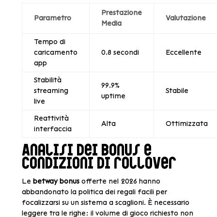
Prestazione
Parametro
Valutazione
Media
Tempo di
caricamento
0.8 secondi
Eccellente
app
Stabilità
99.9%
streaming
Stabile
uptime
live
Reattività
Alta
Ottimizzata
interfaccia
Analisi dei bonus e
condizioni di rollover
Le
betway bonus
offerte nel 2026 hanno
abbandonato la politica dei regali facili per
focalizzarsi su un sistema a scaglioni. È necessario
leggere tra le righe: il volume di gioco richiesto non