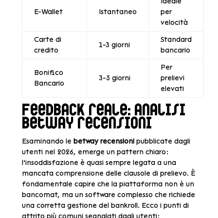
Ideale
E-Wallet
Istantaneo
per
velocità
Carte di
Standard
1-3 giorni
credito
bancario
Per
Bonifico
3-5 giorni
prelievi
Bancario
elevati
Feedback reale: analisi
betway recensioni
Esaminando le
betway recensioni
pubblicate dagli
utenti nel 2026, emerge un pattern chiaro:
l’insoddisfazione è quasi sempre legata a una
mancata comprensione delle clausole di prelievo. È
fondamentale capire che la piattaforma non è un
bancomat, ma un software complesso che richiede
una corretta gestione del bankroll. Ecco i punti di
attrito più comuni segnalati dagli utenti: