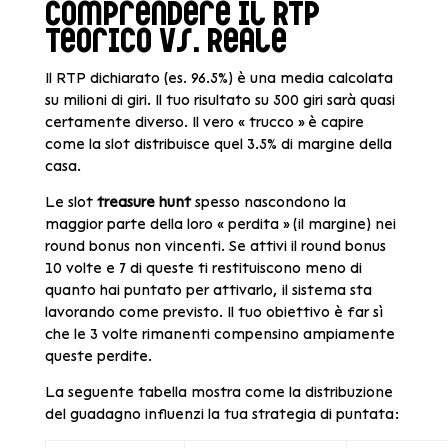
Comprendere il RTP
Teorico vs. Reale
Il RTP dichiarato (es. 96.5%) è una media calcolata
su milioni di giri. Il tuo risultato su 500 giri sarà quasi
certamente diverso. Il vero « trucco » è capire
come la slot distribuisce quel 3.5% di margine della
casa.
Le slot
treasure hunt
spesso nascondono la
maggior parte della loro « perdita » (il margine) nei
round bonus non vincenti. Se attivi il round bonus
10 volte e 7 di queste ti restituiscono meno di
quanto hai puntato per attivarlo, il sistema sta
lavorando come previsto. Il tuo obiettivo è far sì
che le 3 volte rimanenti compensino ampiamente
queste perdite.
La seguente tabella mostra come la distribuzione
del guadagno influenzi la tua strategia di puntata: