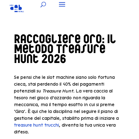
Raccogliere Oro: Il
Metodo Treasure
Hunt 2026
Se pensi che le slot machine siano solo fortuna
cieca, stai perdendo il 40% dei pagamenti
potenziali su
Treasure Hunt
. La vera caccia al
tesoro nel gioco d’azzardo non riguarda la
meccanica, ma il tempo esatto in cui si preme
‘Gira’. È qui che la disciplina nel seguire il piano di
gestione del capitale, stabilito prima di iniziare a
treasure hunt trucchi
, diventa la tua unica vera
difesa.