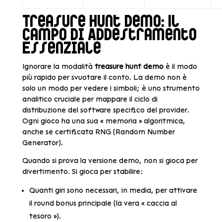
Treasure Hunt Demo: Il
Campo di Addestramento
Essenziale
Ignorare la modalità
treasure hunt demo
è il modo
più rapido per svuotare il conto. La demo non è
solo un modo per vedere i simboli; è uno strumento
analitico cruciale per mappare il ciclo di
distribuzione del software specifico del provider.
Ogni gioco ha una sua « memoria » algoritmica,
anche se certificata RNG (Random Number
Generator).
Quando si prova la versione demo, non si gioca per
divertimento. Si gioca per stabilire:
Quanti giri sono necessari, in media, per attivare
il round bonus principale (la vera « caccia al
tesoro »).