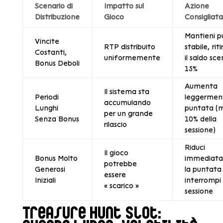
Scenario di
Impatto sul
Azione
Distribuzione
Gioco
Consigliata
Mantieni p
Vincite
RTP distribuito
stabile, riti
Costanti,
uniformemente
il saldo sc
Bonus Deboli
15%
Aumenta
Il sistema sta
Periodi
leggerment
accumulando
Lunghi
puntata (
per un grande
Senza Bonus
10% della
rilascio
sessione)
Riduci
Il gioco
Bonus Molto
immediat
potrebbe
Generosi
la puntata
essere
Iniziali
interrompi 
« scarico »
sessione
Treasure Hunt Slot: