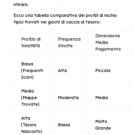
ritirarsi.
Ecco una tabella comparativa dei profili di rischio
tipici trovati nei giochi di caccia al tesoro:
Dimensione
Profilo di
Frequenza
Media
Volatilità
Vincite
Pagamento
Bassa
(Frequenti
Alta
Piccola
Scavi)
Media
(Mappe
Moderata
Media
Trovate)
Alta
Molto
(Tesoro
Bassa
Grande
Nascosto)