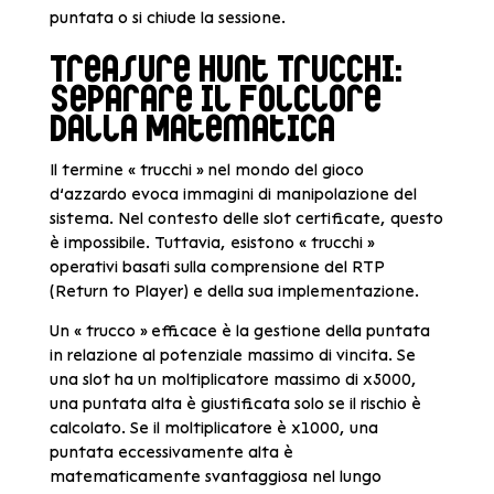
puntata o si chiude la sessione.
Treasure Hunt Trucchi:
Separare il Folclore
dalla Matematica
Il termine « trucchi » nel mondo del gioco
d’azzardo evoca immagini di manipolazione del
sistema. Nel contesto delle slot certificate, questo
è impossibile. Tuttavia, esistono « trucchi »
operativi basati sulla comprensione del RTP
(Return to Player) e della sua implementazione.
Un « trucco » efficace è la gestione della puntata
in relazione al potenziale massimo di vincita. Se
una slot ha un moltiplicatore massimo di x5000,
una puntata alta è giustificata solo se il rischio è
calcolato. Se il moltiplicatore è x1000, una
puntata eccessivamente alta è
matematicamente svantaggiosa nel lungo