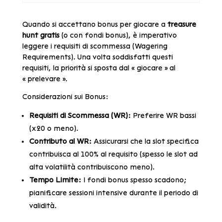
Quando si accettano bonus per giocare a
treasure
hunt gratis
(o con fondi bonus), è imperativo
leggere i requisiti di scommessa (Wagering
Requirements). Una volta soddisfatti questi
requisiti, la priorità si sposta dal « giocare » al
« prelevare ».
Considerazioni sui Bonus:
Requisiti di Scommessa (WR):
Preferire WR bassi
(x20 o meno).
Contributo al WR:
Assicurarsi che la slot specifica
contribuisca al 100% al requisito (spesso le slot ad
alta volatilità contribuiscono meno).
Tempo Limite:
I fondi bonus spesso scadono;
pianificare sessioni intensive durante il periodo di
validità.