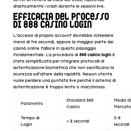
drasticamente i crash durante le sessioni live.
Efficacia del processo
di 888 casino login
L’accesso al proprio account dovrebbe richiedere
meno di tre secondi, eppure la maggior parte dei
casinò online fallisce in questo passaggio
fondamentale. La procedura di
888 casino login
è
stata semplificata per integrare protocolli di
autenticazione biometrica che non sacrificano la
sicurezza sull’altare della rapidità. Nessun utente
vuole perdere una puntata live perché il sistema di
autenticazione è troppo lento o macchinoso.
Standard 888
Media di
Parametro
Casino
Mercato
Tempo di
5-8
< 2 secondi
Login
secondi