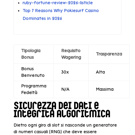
ruby-fortune-review-2026-listicle
Top 7 Reasons Why Pokiesurf Casino
Dominates in 2026
Tipologia
Requisito
Trasparenza
Bonus
Wagering
Bonus
30x
Alta
Benvenuto
Programma
N/A
Massima
Fedeltà
Sicurezza dei dati e
integrità algoritmica
Dietro ogni giro di slot si nasconde un generatore
di numeri casuali (RNG) che deve essere