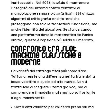
inattaccabile. Nel 2026, la sfida è mantenere
l’integrità del sistema contro tentativi di
manipolazione sempre più sofisticati. 888 utilizza
algoritmi di crittografia end-to-end che
proteggono non solo le transazioni finanziarie, ma
anche l’identità del giocatore. Se stai cercando
una piattaforma dove la matematica sia l’unico
arbitro, questa è l’opzione più solida sul mercato.
Confronto tra slot
machine classiche e
moderne
La varietà del catalogo titoli può sopraffare.
Tuttavia, esiste una differenza netta tra le slot a
bassa volatilità e quelle ad alto rischio. Non si
tratta solo di scegliere il tema grafico, ma di
comprendere il modello matematico sottostante
a ogni macchinetta.
Slot a alta varianza per chi cerca premi rari ma