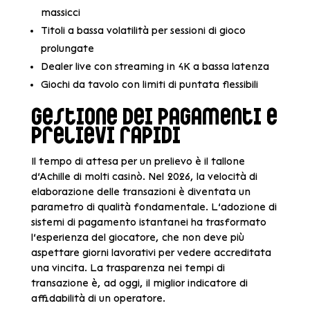
massicci
Titoli a bassa volatilità per sessioni di gioco
prolungate
Dealer live con streaming in 4K a bassa latenza
Giochi da tavolo con limiti di puntata flessibili
Gestione dei pagamenti e
prelievi rapidi
Il tempo di attesa per un prelievo è il tallone
d’Achille di molti casinò. Nel 2026, la velocità di
elaborazione delle transazioni è diventata un
parametro di qualità fondamentale. L’adozione di
sistemi di pagamento istantanei ha trasformato
l’esperienza del giocatore, che non deve più
aspettare giorni lavorativi per vedere accreditata
una vincita. La trasparenza nei tempi di
transazione è, ad oggi, il miglior indicatore di
affidabilità di un operatore.