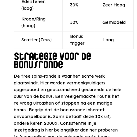
Edelstenen
30%
Zeer Hoog
(laag)
Kroon/Ring
50%
Gemiddeld
(hoog)
Bonus
Scatter (Zeus)
Laag
trigger
Strategie voor de
bonusronde
De free spins-ronde is waar het echte werk
plaatsvindt. Hier worden vermenigvuldigers
opgespaard en geaccumuleerd gedurende de hele
duur van de bonus. Een veelgemaakte fout is het
te vroeg uitcashen of stoppen na een matige
bonus. Begrijp dat de bonusronde inherent
onvoorspelbaar is. Soms betaalt deze 10x uit,
andere keren 2000x. Consistentie in je
inzetgedrag is hier belangrijker dan het proberen
te ‘voorspellen’ van de volgende grote bonus.