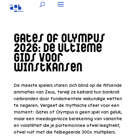
Gates of Olympus
2026: De ultieme
gids voor
winstkansen
De meeste spelers staren zich blind op de flitsende
animaties van Zeus, terwijl ze keihard hun bankroll
verbranden door fundamentele wiskundige wetten
te negeren. Vergeet de mythische sfeer voor een
moment: Gates of Olympus is geen spel van geluk,
maar een meedogenloze berekening van variantie
en volatiliteit die je portemonnee ofwel leegtrekt,
ofwel vult met die felbegeerde 500x multipliers.