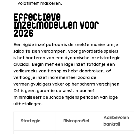
volatiliteit maskeren.
Effectieve
inzetmodellen voor
2026
Een rigide inzetpatroon is de snelste manier om je
saldo te zien verdampen. Voor gevorderde spelers
is het hanteren van een dynamische inzetstrategie
cruciaal. Begin met een lage inzet totdat je een
verliesreeks van tien spins hebt doorbroken, of
verhoog je inzet incrementeel zodra de
vermenigvuldigers vaker op het scherm verschijnen.
Dit is geen garantie op winst, maar het
minimaliseert de schade tijdens perioden van lage
uitbetalingen.
Aanbevolen
Strategie
Risicoprofiel
bankroll