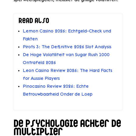
Read also
Lemon Casino 2026: Echtgeld-Check und
Fakten
Pirots 3: The Definitive 2026 Slot Analysis
De Hoge Volatiliteit van Sugar Rush 1000
Ontrafeld 2026
Leon Casino Review 2026: The Hard Facts
for Aussie Players
Pinocasino Review 2026: Echte
Betrouwbaarheid Onder de Loep
De psychologie achter de
multiplier