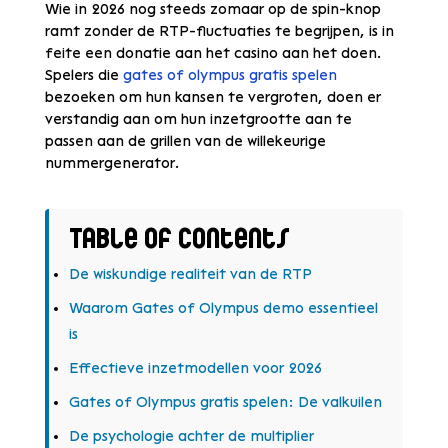
Wie in 2026 nog steeds zomaar op de spin-knop
ramt zonder de RTP-fluctuaties te begrijpen, is in
feite een donatie aan het casino aan het doen.
Spelers die
gates of olympus gratis spelen
bezoeken om hun kansen te vergroten, doen er
verstandig aan om hun inzetgrootte aan te
passen aan de grillen van de willekeurige
nummergenerator.
Table of Contents
De wiskundige realiteit van de RTP
Waarom Gates of Olympus demo essentieel
is
Effectieve inzetmodellen voor 2026
Gates of Olympus gratis spelen: De valkuilen
De psychologie achter de multiplier