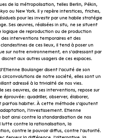
s de la métropolisation, telles Berlin, Pékin,
yo ou New York. Il y repère interstices, friches,
siduels pour les investir par une habile stratégie
e. Ses œuvres, réalisées in situ, ne se situent
e logique de reproduction ou de production
r des interventions temporaires et des
clandestines de ces lieux, il tend à poser un
que sur notre environnement, en s’adressant par
 discret aux autres usagers de ces espaces.
’Etienne Boulanger disent l’acuité de son
s circonvolutions de notre société, elles sont un
illant adressé à la trivialité de nos vies.
e ses oeuvres, de ses interventions, repose sur
éprouvée: quadriller, observer, élaborer,
et parfois habiter. À cette méthode s’ajoutent
l’adaptation, l’investissement. Etienne
 bat ainsi contre la standardisation de nos
l lutte contre la rationalisation,
la
ion, contre le pouvoir diffus, contre l’autorité.
c ferveur la différence, l’alternative, la