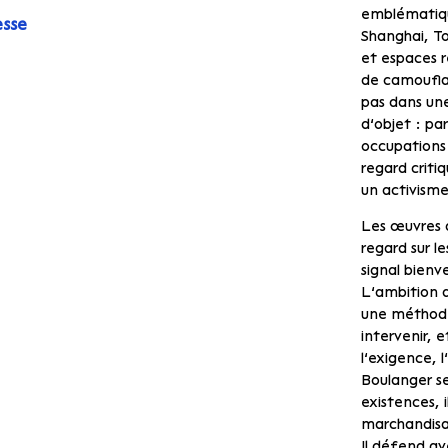
emblématique
esse
Shanghai, Tok
et espaces ré
de camouflag
pas dans un
d’objet : pa
occupations 
regard criti
un activisme
Les œuvres d
regard sur le
signal bienve
L’ambition d
une méthode 
intervenir, 
l’exigence, 
Boulanger se
existences, i
marchandisat
Il défend ave