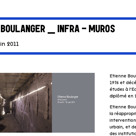
 BOULANGER _ INFRA – MUROS
uin 2011
Etienne Bou
1976 et décé
études à l’E
diplômé en 
Etienne Boul
la réappropr
intervention
urbain, et d
des instituti