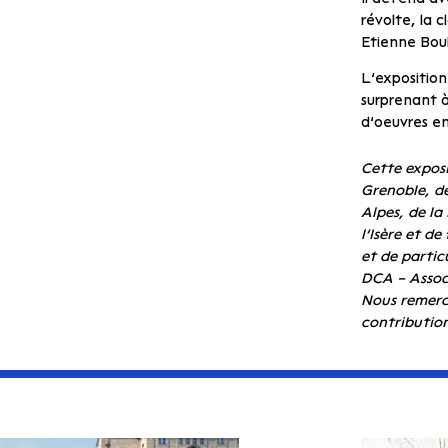
révolte, la c
Etienne Boul
L’exposition
surprenant à
d’oeuvres em
Cette exposi
Grenoble, de
Alpes, de la
l’Isère et d
et de partic
DCA – Assoc
Nous remerc
contribution