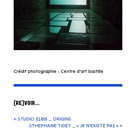
Crédit photographie : Centre d’art bastille
(RE)VOIR…
←
STUDIO 21BIS _ ORIGINS
STHEPHANE TIDET _ « JE N'EXISTE PAS »
→