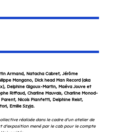
tin Armand, Natacha Cabret, Jérôme
hilippe Mangano, Dick head Man Record (aka
ux), Delphine Gigoux-Martin, Maéva Jouve et
phe Riffaud, Charline Mauvais, Charline Monod-
 Parent, Nicols Pianfetti, Delphine Reist,
ori, Emilie Szyja.
ollective réalisée dans le cadre d’un atelier de
t d’exposition mené par le cab pour le compte