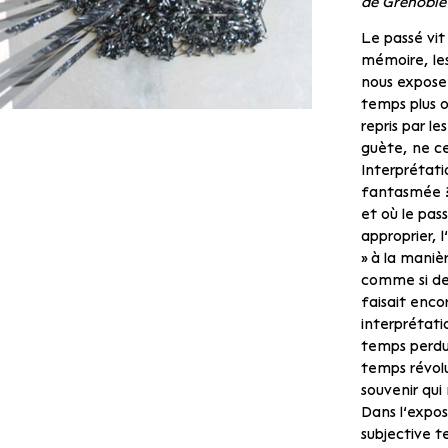
de Grenoble 
Le passé vit 
mémoire, les
nous exposen
temps plus o
repris par le
guète, ne ce
Interprétati
fantasmée ?À
et où le pas
approprier, 
» à la mani
comme si de 
faisait enco
interprétatio
temps perdu,
temps révol
souvenir qui
Dans l’exposi
subjective t