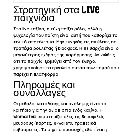
Στρατηγική στα live
παιχνίδια
Στο live καζίνο, η τύχη παίζει ρόλο, αλλά η
ψυχολογία του παίκτη είναι αυτή που καθορίζει το
τελικό αποτέλεσμα. Μην κυνηγάς τις απώλειες σε
τραπέζια ρουλέτας ή blackjack. Η πειθαρχία είναι ο
μεγαλύτερος εχθρός της παρόρμησης. Αν νιώθεις
ότι το παιχνίδι ξεφεύγει από τον έλεγχο,
χρησιμοποίησε τα εργαλεία αυτοαποκλεισμού που
παρέχει η πλατφόρμα.
Πληρωμές και
συναλλαγές
Οι μέθοδοι κατάθεσης και ανάληψης είναι το
κριτήριο για την αξιοπιστία ενός καζίνο. Η
winmasters
υποστηρίζει όλες τις δημοφιλείς
μεθόδους (κάρτες, e-wallets, τραπεζικά
εμβάσματα). Το σημείο προσοχής εδώ είναι η