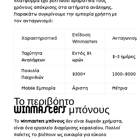
πλατφόρμα έχει βελτιώσει δραματικά τους
χρόνους απόκρισης στα αιτήματα ανάληψης.
Παρακάτω συγκρίνουμε την εμπειρία χρήστη με
τον ανταγωνισμό:
Επίδοση
Χαρακτηριστικό
Ανταγωνισ
Winmasters
Ταχύτητα
Εντός 24
2-5 ημέρες
Αναλήψεων
ωρών
Ποικιλία
2500+
1500-2000
Παιχνιδιών
Mobile Εμπειρία
Άριστη
Μέτρια
Το περιβόητο
winmasters μπόνους
Το
winmasters μπόνους
δεν είναι δωρεάν χρήματα,
είναι ένα εργαλείο διαχείρισης κεφαλαίου. Πολλοί
παίκτες το βλέπουν ως ευκαιρία για εύκολο