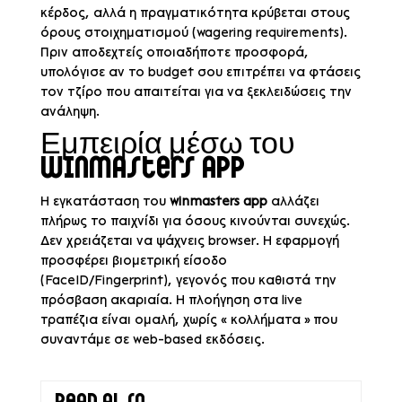
κέρδος, αλλά η πραγματικότητα κρύβεται στους
όρους στοιχηματισμού (wagering requirements).
Πριν αποδεχτείς οποιαδήποτε προσφορά,
υπολόγισε αν το budget σου επιτρέπει να φτάσεις
τον τζίρο που απαιτείται για να ξεκλειδώσεις την
ανάληψη.
Εμπειρία μέσω του
winmasters app
Η εγκατάσταση του
winmasters app
αλλάζει
πλήρως το παιχνίδι για όσους κινούνται συνεχώς.
Δεν χρειάζεται να ψάχνεις browser. Η εφαρμογή
προσφέρει βιομετρική είσοδο
(FaceID/Fingerprint), γεγονός που καθιστά την
πρόσβαση ακαριαία. Η πλοήγηση στα live
τραπέζια είναι ομαλή, χωρίς « κολλήματα » που
συναντάμε σε web-based εκδόσεις.