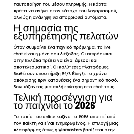
ταυτοποίηση του μέσου πληρωμής. Η κάρτα
πρέπει να ανήκει στον κάτοχο του λογαριασμού,
αλλιώς η ανάληψη θα απορριφθεί αυτόματα.
Η σημασία της
εξυπηρέτησης πελατών
Όταν συμβαίνει ένα τεχνικό πρόβλημα, το live
chat είναι η μόνη σου διέξοδος. Οι εκπρόσωποι
στην Ελλάδα πρέπει να είναι άμεσοι και
αποτελεσματικοί. Οι καλύτερες πλατφόρμες
διαθέτουν υποστήριξη 24/7. Έλεγξε το χρόνο
απόκρισης πριν καταθέσεις ένα σημαντικό ποσό,
δοκιμάζοντας μια απλή ερώτηση στο chat τους.
Τελική προσέγγιση για
το παιχνίδι το 2026
Το τοπίο του online καζίνο το 2026 απαιτεί από
τον παίκτη να είναι ενημερωμένος. Η επιλογή μιας
πλατφόρμας όπως η
winmasters
βασίζεται στην