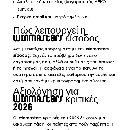
Αποδεικτικό κατοικίας (λογαριασμός ΔΕΚΟ
3μήνου).
Ενεργό email και κινητό τηλέφωνο.
Πώς λειτουργεί η
winmasters είσοδος
Αντιμετωπίζεις προβλήματα με την
winmasters
είσοδος
; Συχνά, το πρόβλημα δεν είναι ο
λογαριασμός σου, αλλά οι ρυθμίσεις του browser
ή το firewall. Η ασφάλεια είναι το παν. Αν το
σύστημα σε «πετάει» έξω, καθάρισε την cache και
δοκίμασε ξανά με κρυπτογραφημένη σύνδεση.
Αξιολόγηση για
winmasters κριτικές
2026
Οι
winmasters κριτικές
του 2026 δείχνουν μια
ξεκάθαρη τάση: οι παίκτες απαιτούν ταχύτητα. Η