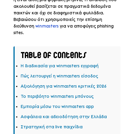
ακολουθεί βασίζεται σε πραγματικά δεδομένα
παικτών και όχι σε διαφημιστικά φυλλάδια.
Βεβαιώσου ότι χρησιμοποιείς την επίσημη
διεύθυνση
winmasters
για να αποφύγεις phishing
sites.
Table of Contents
Η διαδικασία για winmasters εγγραφή
Πώς λειτουργεί η winmasters είσοδος
Αξιολόγηση για winmasters κριτικές 2026
Το περιβόητο winmasters μπόνους
Εμπειρία μέσω του winmasters app
Ασφάλεια και αδειοδότηση στην Ελλάδα
Στρατηγική στα live παιχνίδια