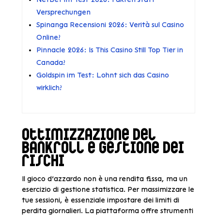
Versprechungen
Spinanga Recensioni 2026: Verità sul Casino
Online?
Pinnacle 2026: Is This Casino Still Top Tier in
Canada?
Goldspin im Test: Lohnt sich das Casino
wirklich?
Ottimizzazione del
bankroll e gestione dei
rischi
Il gioco d’azzardo non è una rendita fissa, ma un
esercizio di gestione statistica. Per massimizzare le
tue sessioni, è essenziale impostare dei limiti di
perdita giornalieri. La piattaforma offre strumenti