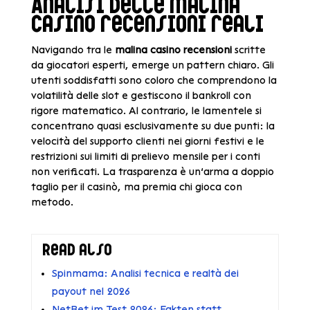
Analisi delle malina
casino recensioni reali
Navigando tra le
malina casino recensioni
scritte
da giocatori esperti, emerge un pattern chiaro. Gli
utenti soddisfatti sono coloro che comprendono la
volatilità delle slot e gestiscono il bankroll con
rigore matematico. Al contrario, le lamentele si
concentrano quasi esclusivamente su due punti: la
velocità del supporto clienti nei giorni festivi e le
restrizioni sui limiti di prelievo mensile per i conti
non verificati. La trasparenza è un’arma a doppio
taglio per il casinò, ma premia chi gioca con
metodo.
Read also
Spinmama: Analisi tecnica e realtà dei
payout nel 2026
NetBet im Test 2026: Fakten statt