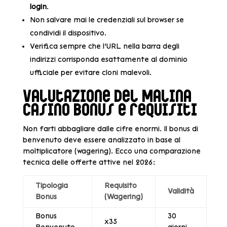
login
.
Non salvare mai le credenziali sul browser se
condividi il dispositivo.
Verifica sempre che l’URL nella barra degli
indirizzi corrisponda esattamente al dominio
ufficiale per evitare cloni malevoli.
Valutazione del Malina
casino bonus e requisiti
Non farti abbagliare dalle cifre enormi. Il bonus di
benvenuto deve essere analizzato in base al
moltiplicatore (wagering). Ecco una comparazione
tecnica delle offerte attive nel 2026:
Tipologia
Requisito
Validità
Bonus
(Wagering)
Bonus
30
x35