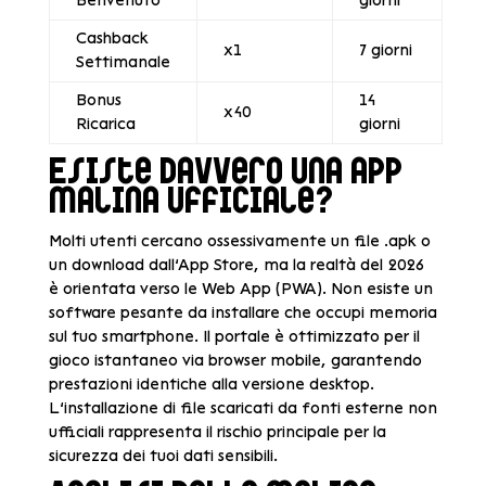
Benvenuto
giorni
Cashback
x1
7 giorni
Settimanale
Bonus
14
x40
Ricarica
giorni
Esiste davvero una app
malina ufficiale?
Molti utenti cercano ossessivamente un file .apk o
un download dall’App Store, ma la realtà del 2026
è orientata verso le Web App (PWA). Non esiste un
software pesante da installare che occupi memoria
sul tuo smartphone. Il portale è ottimizzato per il
gioco istantaneo via browser mobile, garantendo
prestazioni identiche alla versione desktop.
L’installazione di file scaricati da fonti esterne non
ufficiali rappresenta il rischio principale per la
sicurezza dei tuoi dati sensibili.