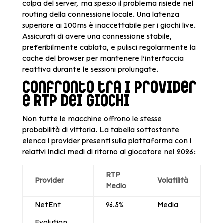
colpa del server, ma spesso il problema risiede nel
routing della connessione locale. Una latenza
superiore ai 100ms è inaccettabile per i giochi live.
Assicurati di avere una connessione stabile,
preferibilmente cablata, e pulisci regolarmente la
cache del browser per mantenere l’interfaccia
reattiva durante le sessioni prolungate.
Confronto tra i provider
e RTP dei giochi
Non tutte le macchine offrono le stesse
probabilità di vittoria. La tabella sottostante
elenca i provider presenti sulla piattaforma con i
relativi indici medi di ritorno al giocatore nel 2026:
RTP
Provider
Volatilità
Medio
NetEnt
96.5%
Media
Evolution