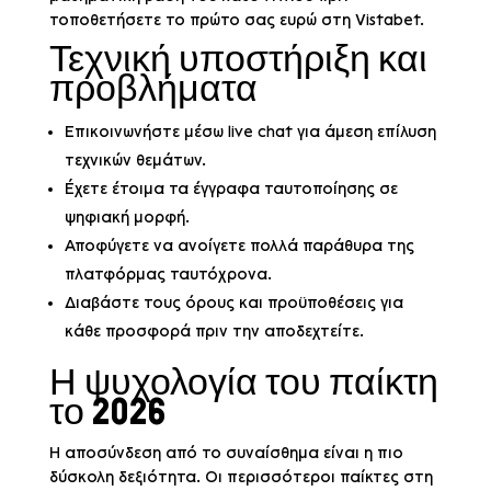
τοποθετήσετε το πρώτο σας ευρώ στη Vistabet.
Τεχνική υποστήριξη και
προβλήματα
Επικοινωνήστε μέσω live chat για άμεση επίλυση
τεχνικών θεμάτων.
Έχετε έτοιμα τα έγγραφα ταυτοποίησης σε
ψηφιακή μορφή.
Αποφύγετε να ανοίγετε πολλά παράθυρα της
πλατφόρμας ταυτόχρονα.
Διαβάστε τους όρους και προϋποθέσεις για
κάθε προσφορά πριν την αποδεχτείτε.
Η ψυχολογία του παίκτη
το 2026
Η αποσύνδεση από το συναίσθημα είναι η πιο
δύσκολη δεξιότητα. Οι περισσότεροι παίκτες στη