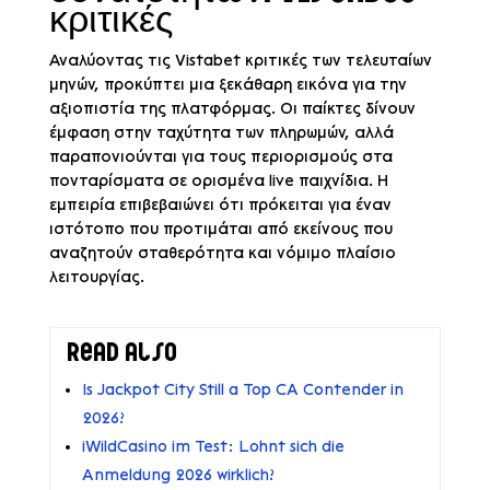
κριτικές
Αναλύοντας τις Vistabet κριτικές των τελευταίων
μηνών, προκύπτει μια ξεκάθαρη εικόνα για την
αξιοπιστία της πλατφόρμας. Οι παίκτες δίνουν
έμφαση στην ταχύτητα των πληρωμών, αλλά
παραπονιούνται για τους περιορισμούς στα
πονταρίσματα σε ορισμένα live παιχνίδια. Η
εμπειρία επιβεβαιώνει ότι πρόκειται για έναν
ιστότοπο που προτιμάται από εκείνους που
αναζητούν σταθερότητα και νόμιμο πλαίσιο
λειτουργίας.
Read also
Is Jackpot City Still a Top CA Contender in
2026?
iWildCasino im Test: Lohnt sich die
Anmeldung 2026 wirklich?