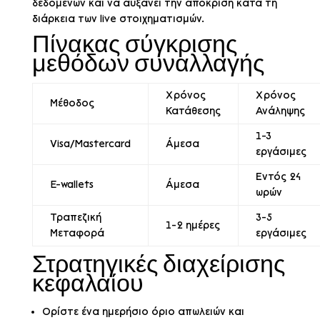
δεδομένων και να αυξάνει την απόκριση κατά τη
διάρκεια των live στοιχηματισμών.
Πίνακας σύγκρισης
μεθόδων συναλλαγής
Χρόνος
Χρόνος
Μέθοδος
Κατάθεσης
Ανάληψης
1-3
Visa/Mastercard
Άμεσα
εργάσιμες
Εντός 24
E-wallets
Άμεσα
ωρών
Τραπεζική
3-5
1-2 ημέρες
Μεταφορά
εργάσιμες
Στρατηγικές διαχείρισης
κεφαλαίου
Ορίστε ένα ημερήσιο όριο απωλειών και