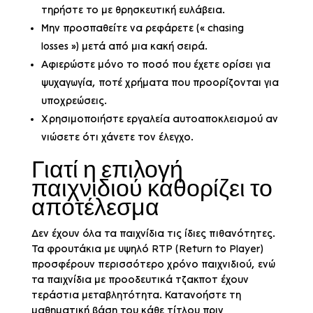
τηρήστε το με θρησκευτική ευλάβεια.
Μην προσπαθείτε να ρεφάρετε (« chasing
losses ») μετά από μια κακή σειρά.
Αφιερώστε μόνο το ποσό που έχετε ορίσει για
ψυχαγωγία, ποτέ χρήματα που προορίζονται για
υποχρεώσεις.
Χρησιμοποιήστε εργαλεία αυτοαποκλεισμού αν
νιώσετε ότι χάνετε τον έλεγχο.
Γιατί η επιλογή
παιχνιδιού καθορίζει το
αποτέλεσμα
Δεν έχουν όλα τα παιχνίδια τις ίδιες πιθανότητες.
Τα φρουτάκια με υψηλό RTP (Return to Player)
προσφέρουν περισσότερο χρόνο παιχνιδιού, ενώ
τα παιχνίδια με προοδευτικά τζακποτ έχουν
τεράστια μεταβλητότητα. Κατανοήστε τη
μαθηματική βάση του κάθε τίτλου πριν