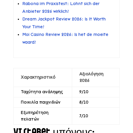
Rabona im Praxistest: Lohnt sich der
Anbieter 2026 wirklich?
Dream Jackpot Review 2026: Is It Worth
Your Time?
Moi Casino Review 2026: Is het de moeite
waard?
Αξιολόγηση
Χαρακτηριστικό
2026
Ταχύτητα ανάληψης
9/10
Ποικιλία παιχνιδιών
8/10
Εξυπηρέτηση
7/10
πελατών