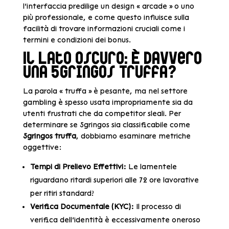
l’interfaccia predilige un design « arcade » o uno
più professionale, e come questo influisce sulla
facilità di trovare informazioni cruciali come i
termini e condizioni dei bonus.
Il Lato Oscuro: È Davvero
una 5gringos Truffa?
La parola « truffa » è pesante, ma nel settore
gambling è spesso usata impropriamente sia da
utenti frustrati che da competitor sleali. Per
determinare se 5gringos sia classificabile come
5gringos truffa
, dobbiamo esaminare metriche
oggettive:
Tempi di Prelievo Effettivi:
Le lamentele
riguardano ritardi superiori alle 72 ore lavorative
per ritiri standard?
Verifica Documentale (KYC):
Il processo di
verifica dell’identità è eccessivamente oneroso