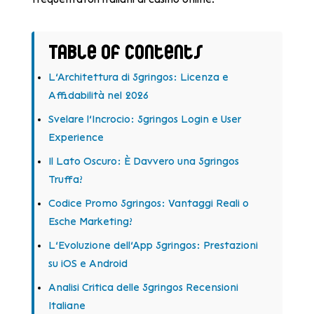
Table of Contents
L’Architettura di 5gringos: Licenza e
Affidabilità nel 2026
Svelare l’Incrocio: 5gringos Login e User
Experience
Il Lato Oscuro: È Davvero una 5gringos
Truffa?
Codice Promo 5gringos: Vantaggi Reali o
Esche Marketing?
L’Evoluzione dell’App 5gringos: Prestazioni
su iOS e Android
Analisi Critica delle 5gringos Recensioni
Italiane