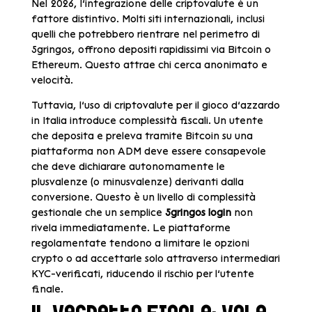
Nel 2026, l’integrazione delle criptovalute è un
fattore distintivo. Molti siti internazionali, inclusi
quelli che potrebbero rientrare nel perimetro di
5gringos, offrono depositi rapidissimi via Bitcoin o
Ethereum. Questo attrae chi cerca anonimato e
velocità.
Tuttavia, l’uso di criptovalute per il gioco d’azzardo
in Italia introduce complessità fiscali. Un utente
che deposita e preleva tramite Bitcoin su una
piattaforma non ADM deve essere consapevole
che deve dichiarare autonomamente le
plusvalenze (o minusvalenze) derivanti dalla
conversione. Questo è un livello di complessità
gestionale che un semplice
5gringos login
non
rivela immediatamente. Le piattaforme
regolamentate tendono a limitare le opzioni
crypto o ad accettarle solo attraverso intermediari
KYC-verificati, riducendo il rischio per l’utente
finale.