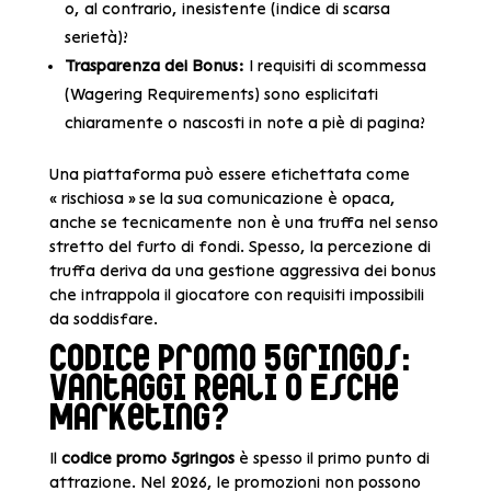
o, al contrario, inesistente (indice di scarsa
serietà)?
Trasparenza dei Bonus:
I requisiti di scommessa
(Wagering Requirements) sono esplicitati
chiaramente o nascosti in note a piè di pagina?
Una piattaforma può essere etichettata come
« rischiosa » se la sua comunicazione è opaca,
anche se tecnicamente non è una truffa nel senso
stretto del furto di fondi. Spesso, la percezione di
truffa deriva da una gestione aggressiva dei bonus
che intrappola il giocatore con requisiti impossibili
da soddisfare.
Codice Promo 5gringos:
Vantaggi Reali o Esche
Marketing?
Il
codice promo 5gringos
è spesso il primo punto di
attrazione. Nel 2026, le promozioni non possono