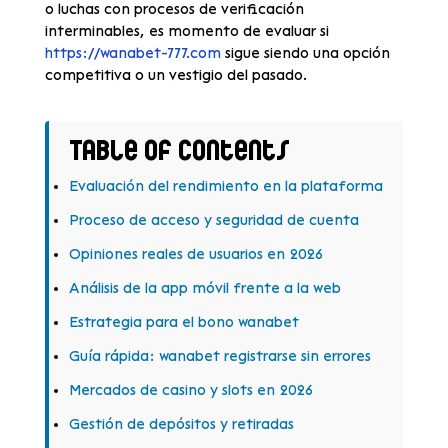
o luchas con procesos de verificación
interminables, es momento de evaluar si
https://wanabet-777.com
sigue siendo una opción
competitiva o un vestigio del pasado.
Table of Contents
Evaluación del rendimiento en la plataforma
Proceso de acceso y seguridad de cuenta
Opiniones reales de usuarios en 2026
Análisis de la app móvil frente a la web
Estrategia para el bono wanabet
Guía rápida: wanabet registrarse sin errores
Mercados de casino y slots en 2026
Gestión de depósitos y retiradas