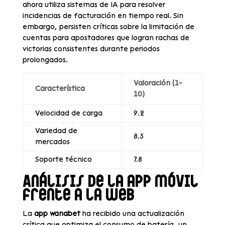
ahora utiliza sistemas de IA para resolver
incidencias de facturación en tiempo real. Sin
embargo, persisten críticas sobre la limitación de
cuentas para apostadores que logran rachas de
victorias consistentes durante periodos
prolongados.
Valoración (1-
Característica
10)
Velocidad de carga
9.2
Variedad de
8.5
mercados
Soporte técnico
7.8
Análisis de la app móvil
frente a la web
La
app wanabet
ha recibido una actualización
crítica que optimiza el consumo de batería, un