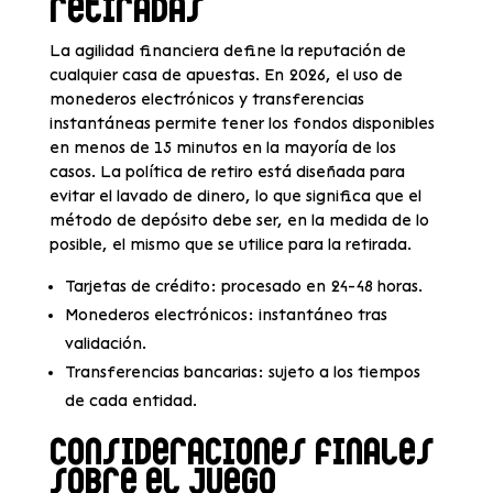
retiradas
La agilidad financiera define la reputación de
cualquier casa de apuestas. En 2026, el uso de
monederos electrónicos y transferencias
instantáneas permite tener los fondos disponibles
en menos de 15 minutos en la mayoría de los
casos. La política de retiro está diseñada para
evitar el lavado de dinero, lo que significa que el
método de depósito debe ser, en la medida de lo
posible, el mismo que se utilice para la retirada.
Tarjetas de crédito: procesado en 24-48 horas.
Monederos electrónicos: instantáneo tras
validación.
Transferencias bancarias: sujeto a los tiempos
de cada entidad.
Consideraciones finales
sobre el juego