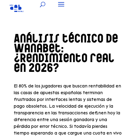
Análisis técnico de
Wanabet:
¿Rendimiento real
en 2026?
El 80% de los jugadores que buscan rentabilidad en
las casas de apuestas españolas terminan
frustrados por interfaces lentas y sistemas de
pago obsoletos. La velocidad de ejecución y la
transparencia en las transacciones definen hoy la
diferencia entre una sesión ganadora y una
pérdida por error técnico. Si todavía pierdes
tiempo esperando a que cargue una cuota en vivo