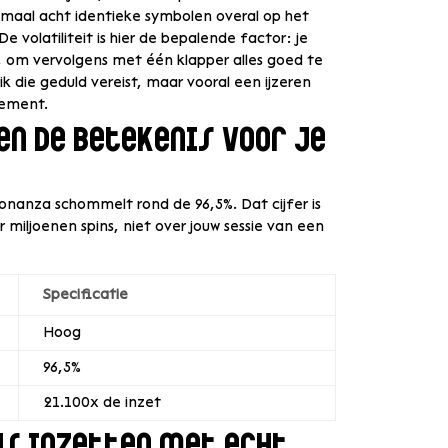
imaal acht identieke symbolen overal op het
e volatiliteit is hier de bepalende factor: je
, om vervolgens met één klapper alles goed te
k die geduld vereist, maar vooral een ijzeren
gement.
en de betekenis voor je
onanza schommelt rond de 96,5%. Dat cijfer is
miljoenen spins, niet over jouw sessie van een
Specificatie
Hoog
96,5%
21.100x de inzet