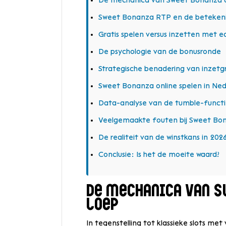
De mechanica van Sweet Bonanza o
Sweet Bonanza RTP en de betekenis
Gratis spelen versus inzetten met e
De psychologie van de bonusronde
Strategische benadering van inzetg
Sweet Bonanza online spelen in Ne
Data-analyse van de tumble-funct
Veelgemaakte fouten bij Sweet Bo
De realiteit van de winstkans in 202
Conclusie: Is het de moeite waard?
De mechanica van S
loep
In tegenstelling tot klassieke slots met 