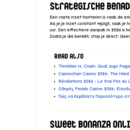
Strategische benad
Een vaste inzet hanteren is vaak de eni
Als je je inzet constant wijzigt, raak je 
uur. Een effectieve aanpak in 2026 is he
Zodra je die bereikt, stop je direct. Ge
Read also
Thimbles vs. Crash: Qual Jogo Pag
Casinochan Casino 2026: The Hard
Révélations 2026 : Le Vrai Prix du 
Οδηγός Posido Casino 2026: Είσοδο
Πώς να Κερδίσετε Περισσότερο στ
Sweet Bonanza onli