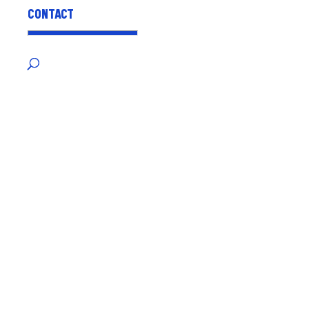
CONTACT