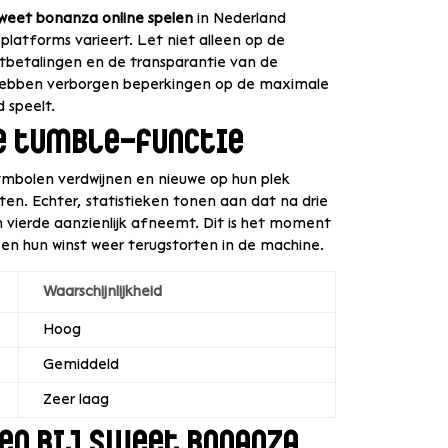
weet bonanza online spelen
in Nederland
latforms varieert. Let niet alleen op de
uitbetalingen en de transparantie van de
hebben verborgen beperkingen op de maximale
 speelt.
e tumble-functie
ymbolen verdwijnen en nieuwe op hun plek
sten. Echter, statistieken tonen aan dat na drie
vierde aanzienlijk afneemt. Dit is het moment
 en hun winst weer terugstorten in de machine.
Waarschijnlijkheid
Hoog
Gemiddeld
Zeer laag
en bij Sweet Bonanza