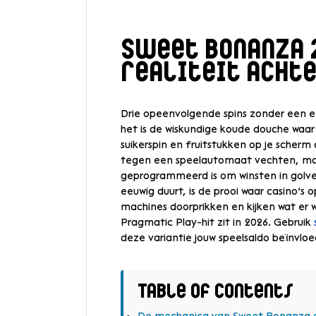
Sweet Bonanza 2
realiteit achte
Drie opeenvolgende spins zonder een e
het is de wiskundige koude douche waar e
suikerspin en fruitstukken op je scher
tegen een speelautomaat vechten, maa
geprogrammeerd is om winsten in golven
eeuwig duurt, is de prooi waar casino’s
machines doorprikken en kijken wat er 
Pragmatic Play-hit zit in 2026. Gebruik
deze variantie jouw speelsaldo beïnvloe
Table of Contents