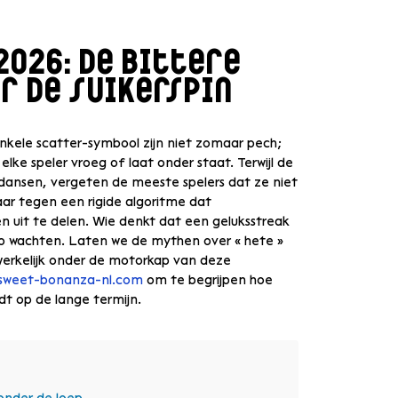
026: De bittere
r de suikerspin
nkele scatter-symbool zijn niet zomaar pech;
lke speler vroeg of laat onder staat. Terwijl de
m dansen, vergeten de meeste spelers dat ze niet
r tegen een rigide algoritme dat
 uit te delen. Wie denkt dat een geluksstreak
 op wachten. Laten we de mythen over « hete »
werkelijk onder de motorkap van deze
sweet-bonanza-nl.com
om te begrijpen hoe
dt op de lange termijn.