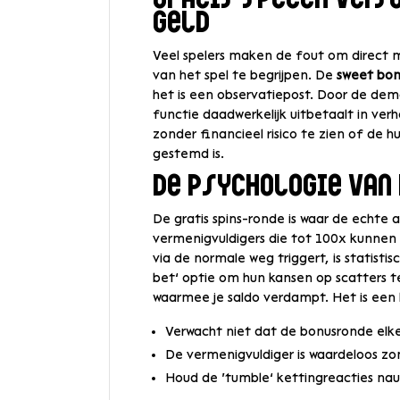
Gratis spelen vers
geld
Veel spelers maken de fout om direct m
van het spel te begrijpen. De
sweet bo
het is een observatiepost. Door de demo
functie daadwerkelijk uitbetaalt in ver
zonder financieel risico te zien of d
gestemd is.
De psychologie van
De gratis spins-ronde is waar de echte a
vermenigvuldigers die tot 100x kunnen 
via de normale weg triggert, is statistis
bet’ optie om hun kansen op scatters t
waarmee je saldo verdampt. Het is een 
Verwacht niet dat de bonusronde elke 
De vermenigvuldiger is waardeloos z
Houd de ‘tumble’ kettingreacties nau