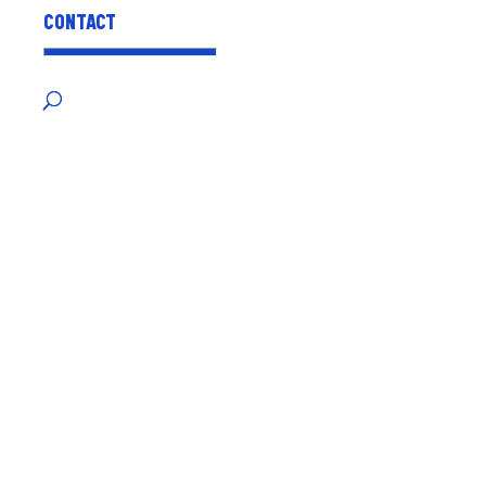
CONTACT