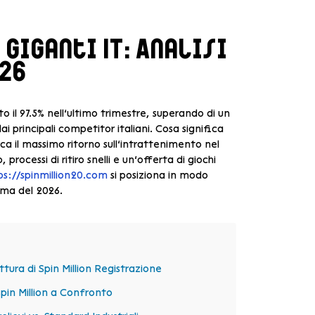
 Giganti IT: Analisi
26
to il 97.5% nell’ultimo trimestre, superando di un
ai principali competitor italiani. Cosa significa
ca il massimo ritorno sull’intrattenimento nel
processi di ritiro snelli e un’offerta di giochi
ps://spinmillion20.com
si posiziona in modo
ma del 2026.
ura di Spin Million Registrazione
pin Million a Confronto