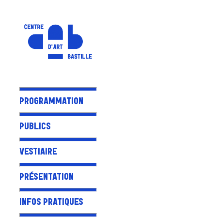
PROGRAMMATION
PUBLICS
VESTIAIRE
PRÉSENTATION
INFOS PRATIQUES