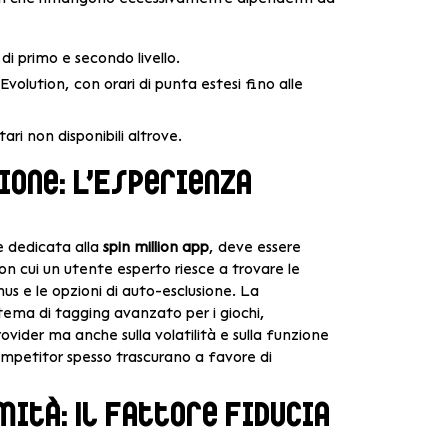
di primo e secondo livello.
volution, con orari di punta estesi fino alle
tari non disponibili altrove.
ione: L’Esperienza
ne dedicata alla
spin million app
, deve essere
con cui un utente esperto riesce a trovare le
nus e le opzioni di auto-esclusione. La
istema di tagging avanzato per i giochi,
ovider ma anche sulla volatilità e sulla funzione
ompetitor spesso trascurano a favore di
ità: Il Fattore Fiducia