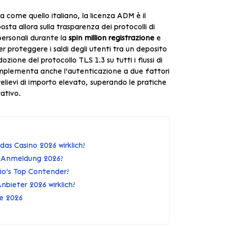
 come quello italiano, la licenza ADM è il
sta allora sulla trasparenza dei protocolli di
personali durante la
spin million registrazione
e
 proteggere i saldi degli utenti tra un deposito
dozione del protocollo TLS 1.3 su tutti i flussi di
 implementa anche l’autenticazione a due fattori
elievi di importo elevato, superando le pratiche
tativo.
as Casino 2026 wirklich?
e Anmeldung 2026?
io’s Top Contender?
nbieter 2026 wirklich?
ie 2026