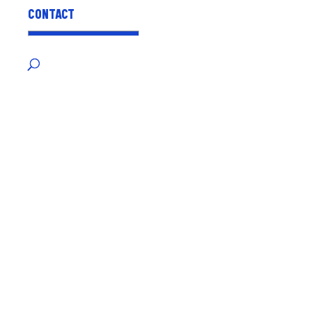
CONTACT