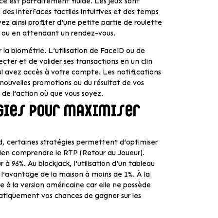
ce est parfaitement fluide. Les jeux sont
 des interfaces tactiles intuitives et des temps
z ainsi profiter d’une petite partie de roulette
ts ou en attendant un rendez-vous.
 la biométrie. L’utilisation de FaceID ou de
cter et de valider ses transactions en un clin
ul avez accès à votre compte. Les notifications
nouvelles promotions ou du résultat de vos
 de l’action où que vous soyez.
gies pour maximiser
rd, certaines stratégies permettent d’optimiser
bien comprendre le RTP (Retour au Joueur).
r à 96%. Au blackjack, l’utilisation d’un tableau
 l’avantage de la maison à moins de 1%. À la
e à la version américaine car elle ne possède
atiquement vos chances de gagner sur les