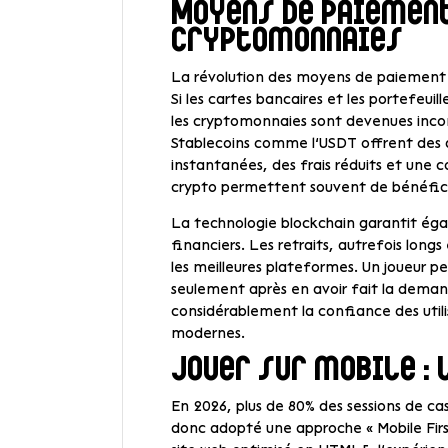
Moyens de paiement
cryptomonnaies
La révolution des moyens de paiement e
Si les cartes bancaires et les portefeuille
les cryptomonnaies sont devenues incon
Stablecoins comme l’USDT offrent des a
instantanées, des frais réduits et une c
crypto permettent souvent de bénéfici
La technologie blockchain garantit éga
financiers. Les retraits, autrefois long
les meilleures plateformes. Un joueur p
seulement après en avoir fait la deman
considérablement la confiance des utili
modernes.
Jouer sur mobile :
En 2026, plus de 80% des sessions de ca
donc adopté une approche « Mobile First