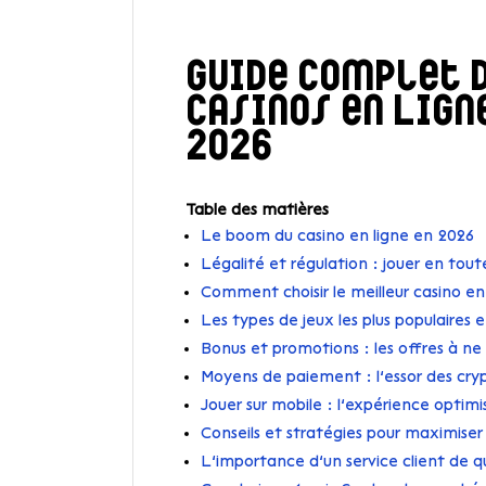
Guide Complet 
Casinos en Lign
2026
Table des matières
Le boom du casino en ligne en 2026
Légalité et régulation : jouer en tout
Comment choisir le meilleur casino en 
Les types de jeux les plus populaires 
Bonus et promotions : les offres à n
Moyens de paiement : l’essor des cr
Jouer sur mobile : l’expérience optim
Conseils et stratégies pour maximiser
L’importance d’un service client de q