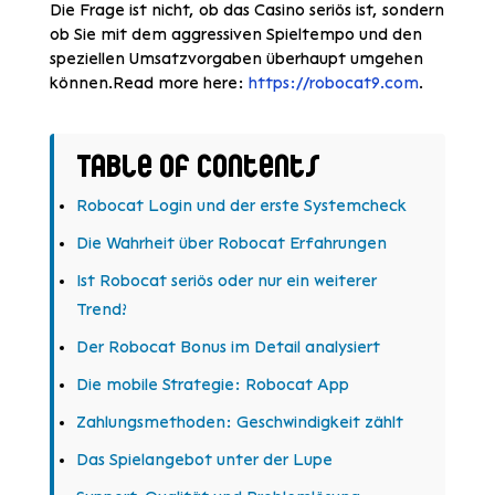
Die Frage ist nicht, ob das Casino seriös ist, sondern
ob Sie mit dem aggressiven Spieltempo und den
speziellen Umsatzvorgaben überhaupt umgehen
können.Read more here:
https://robocat9.com
.
Table of Contents
Robocat Login und der erste Systemcheck
Die Wahrheit über Robocat Erfahrungen
Ist Robocat seriös oder nur ein weiterer
Trend?
Der Robocat Bonus im Detail analysiert
Die mobile Strategie: Robocat App
Zahlungsmethoden: Geschwindigkeit zählt
Das Spielangebot unter der Lupe