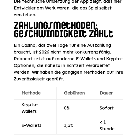
Die technische Umsetzung der App zeigt, dass hier
Entwickler am Werk waren, die das Spiel selbst
verstehen.
Zahlungsmethoden:
Geschwindigkeit zählt
Ein Casino, das zwei Tage für eine Auszahlung
braucht, ist 2026 nicht mehr konkurrenzfähig.
Robocat setzt auf moderne E-Wallets und Krypto-
Optionen, die nahezu in Echtzeit verarbeitet
werden. Wir haben die gängigen Methoden auf ihre
Zuverlässigkeit geprüft.
Methode
Gebühren
Dauer
Krypto-
0%
Sofort
Wallets
< 1
E-Wallets
1,5%
Stunde