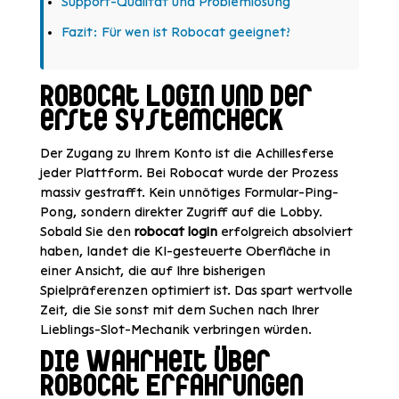
Support-Qualität und Problemlösung
Fazit: Für wen ist Robocat geeignet?
Robocat Login und der
erste Systemcheck
Der Zugang zu Ihrem Konto ist die Achillesferse
jeder Plattform. Bei Robocat wurde der Prozess
massiv gestrafft. Kein unnötiges Formular-Ping-
Pong, sondern direkter Zugriff auf die Lobby.
Sobald Sie den
robocat login
erfolgreich absolviert
haben, landet die KI-gesteuerte Oberfläche in
einer Ansicht, die auf Ihre bisherigen
Spielpräferenzen optimiert ist. Das spart wertvolle
Zeit, die Sie sonst mit dem Suchen nach Ihrer
Lieblings-Slot-Mechanik verbringen würden.
Die Wahrheit über
Robocat Erfahrungen