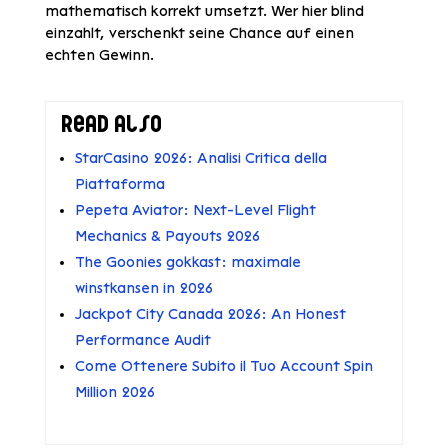
mathematisch korrekt umsetzt. Wer hier blind
einzahlt, verschenkt seine Chance auf einen
echten Gewinn.
Read also
StarCasino 2026: Analisi Critica della
Piattaforma
Pepeta Aviator: Next-Level Flight
Mechanics & Payouts 2026
The Goonies gokkast: maximale
winstkansen in 2026
Jackpot City Canada 2026: An Honest
Performance Audit
Come Ottenere Subito il Tuo Account Spin
Million 2026