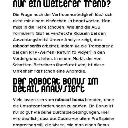
nur ein weiterer Trend?
Die Frage nach der Vertrauenswürdigkeit lässt sich
nicht mit einem einfachen Ja beantworten. Man
muss in die Tiefe schauen: Wie sind die AGB
formuliert? Gibt es versteckte Klauseln bei den
Auszahlungslimits? Unsere Analyse zeigt, dass
robocat seriös
arbeitet, indem sie die Transparenz
bei den RTP-Werten (Return to Player) in den
Vordergrund stellen. In einem Markt, der von
Schatten-Betreibern überflutet wird, ist diese
Offenheit fast schon eine Anomalie.
Der Robocat Bonus im
Detail analysiert
Viele lassen sich vom
robocat bonus
blenden, ohne
die Umsatzanforderungen zu prüfen. Ein Bonus ist
nur so gut wie seine Durchspielbedingungen. Hier
wird deutlich, dass das Casino vor allem Profispieler
ansprechen will, die wissen, wie man einen Bonus