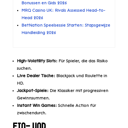
Bonussen en Gids 2026
MRQ Casino UK: Rivals Assessed Head-to-
Head 2026
BetNation Speelsessie Starten: Stapsgewijze
Handleiding 2026
High-Volatility Slots:
Für Spieler, die das Risiko
suchen.
Live Dealer Tische:
Blackjack und Roulette in
HD.
Jackpot-Spiele:
Die Klassiker mit progressiven
Gewinnsummen.
Instant Win Games:
Schnelle Action für
zwischendurch.
Ein- und