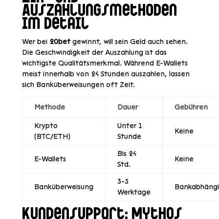
Auszahlungsmethoden
im Detail
Wer bei
20bet
gewinnt, will sein Geld auch sehen.
Die Geschwindigkeit der Auszahlung ist das
wichtigste Qualitätsmerkmal. Während E-Wallets
meist innerhalb von 24 Stunden auszahlen, lassen
sich Banküberweisungen oft Zeit.
Methode
Dauer
Gebühren
Krypto
Unter 1
Keine
(BTC/ETH)
Stunde
Bis 24
E-Wallets
Keine
Std.
3-5
Banküberweisung
Bankabhäng
Werktage
Kundensupport: Mythos