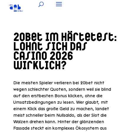
20bet im Härtetest:
Lohnt sich das
Casino 2026
wirklich?
Die meisten Spieler verlieren bei 20bet nicht
wegen schlechter Quoten, sondern weil sie blind
auf den erstbesten Bonus klicken, ohne die
Umsatzbedingungen zu lesen. Wer glaubt, mit
einem Klick das große Geld zu machen, landet
meist schneller beim Nullsaldo, als der Slot die
Walzen drehen kann. Hinter der glänzenden
Fassade steckt ein komplexes Ökosystem aus