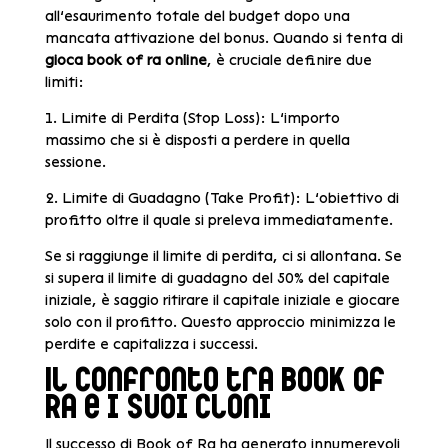
all’esaurimento totale del budget dopo una
mancata attivazione del bonus. Quando si tenta di
gioca book of ra online
, è cruciale definire due
limiti:
1. Limite di Perdita (Stop Loss): L’importo
massimo che si è disposti a perdere in quella
sessione.
2. Limite di Guadagno (Take Profit): L’obiettivo di
profitto oltre il quale si preleva immediatamente.
Se si raggiunge il limite di perdita, ci si allontana. Se
si supera il limite di guadagno del 50% del capitale
iniziale, è saggio ritirare il capitale iniziale e giocare
solo con il profitto. Questo approccio minimizza le
perdite e capitalizza i successi.
Il Confronto tra Book of
Ra e i Suoi Cloni
Il successo di Book of Ra ha generato innumerevoli