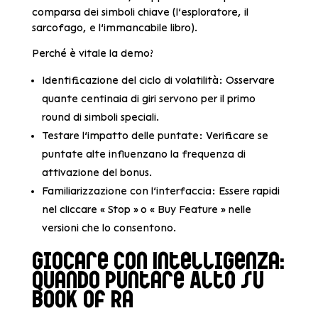
comparsa dei simboli chiave (l’esploratore, il
sarcofago, e l’immancabile libro).
Perché è vitale la demo?
Identificazione del ciclo di volatilità: Osservare
quante centinaia di giri servono per il primo
round di simboli speciali.
Testare l’impatto delle puntate: Verificare se
puntate alte influenzano la frequenza di
attivazione del bonus.
Familiarizzazione con l’interfaccia: Essere rapidi
nel cliccare « Stop » o « Buy Feature » nelle
versioni che lo consentono.
Giocare con Intelligenza:
Quando Puntare Alto su
Book of Ra