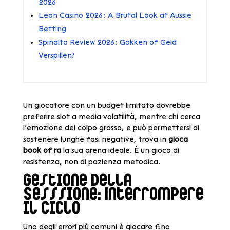
2026
Leon Casino 2026: A Brutal Look at Aussie
Betting
Spinalto Review 2026: Gokken of Geld
Verspillen?
Un giocatore con un budget limitato dovrebbe
preferire slot a media volatilità, mentre chi cerca
l’emozione del colpo grosso, e può permettersi di
sostenere lunghe fasi negative, trova in
gioca
book of ra
la sua arena ideale. È un gioco di
resistenza, non di pazienza metodica.
Gestione della
Sesssione: Interrompere
il Ciclo
Uno degli errori più comuni è giocare fino