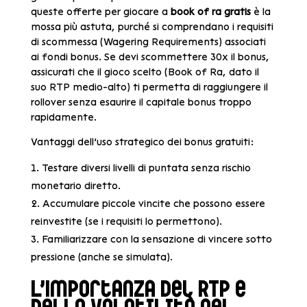
queste offerte per giocare a
book of ra gratis
è la
mossa più astuta, purché si comprendano i requisiti
di scommessa (Wagering Requirements) associati
ai fondi bonus. Se devi scommettere 30x il bonus,
assicurati che il gioco scelto (Book of Ra, dato il
suo RTP medio-alto) ti permetta di raggiungere il
rollover senza esaurire il capitale bonus troppo
rapidamente.
Vantaggi dell’uso strategico dei bonus gratuiti:
Testare diversi livelli di puntata senza rischio
monetario diretto.
Accumulare piccole vincite che possono essere
reinvestite (se i requisiti lo permettono).
Familiarizzare con la sensazione di vincere sotto
pressione (anche se simulata).
L’Importanza del RTP e