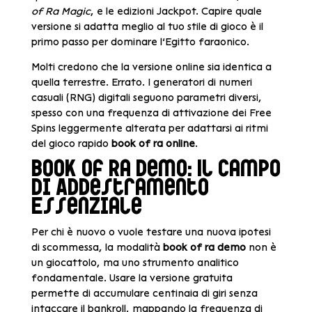
of Ra Magic
, e le edizioni Jackpot. Capire quale
versione si adatta meglio al tuo stile di gioco è il
primo passo per dominare l’Egitto faraonico.
Molti credono che la versione online sia identica a
quella terrestre. Errato. I generatori di numeri
casuali (RNG) digitali seguono parametri diversi,
spesso con una frequenza di attivazione dei Free
Spins leggermente alterata per adattarsi ai ritmi
del gioco rapido
book of ra online
.
Book of Ra Demo: Il Campo
di Addestramento
Essenziale
Per chi è nuovo o vuole testare una nuova ipotesi
di scommessa, la modalità
book of ra demo
non è
un giocattolo, ma uno strumento analitico
fondamentale. Usare la versione gratuita
permette di accumulare centinaia di giri senza
intaccare il bankroll, mappando la frequenza di