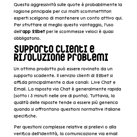
Questa aggressività sulle quote è probabilmente la
ragione principale per cui molti scommettitori
esperti scelgono di mantenere un conto attivo qui.
Per sfruttare al meglio questo vantaggio, l’uso
dell’
app 22bet
per le scommesse veloci è quasi
obbligatorio.
Supporto Clienti e
Risoluzione Problemi
Un ottimo prodotto può essere rovinato da un
supporto scadente. Il servizio clienti di 22bet si
affida principalmente a due canali: Live Chat e
Email. La risposta via Chat è generalmente rapida
(sotto i 5 minuti nelle ore di punta). Tuttavia, la
qualità delle risposte tende a essere più generica
quando si affrontano questioni normative italiane
specifiche.
Per questioni complesse relative ai prelievi o alla
verifica dell’identità, la comunicazione via email