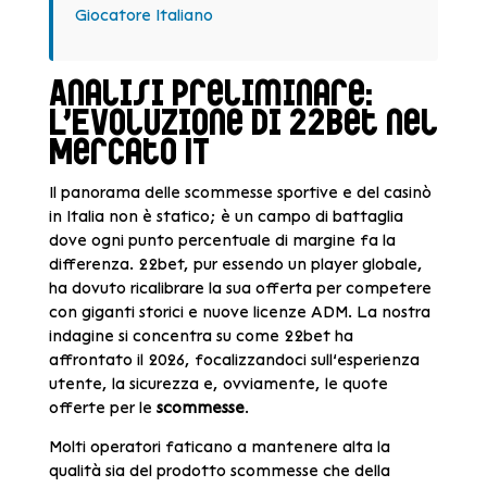
Giocatore Italiano
Analisi Preliminare:
L’Evoluzione di 22bet nel
Mercato IT
Il panorama delle scommesse sportive e del casinò
in Italia non è statico; è un campo di battaglia
dove ogni punto percentuale di margine fa la
differenza. 22bet, pur essendo un player globale,
ha dovuto ricalibrare la sua offerta per competere
con giganti storici e nuove licenze ADM. La nostra
indagine si concentra su come 22bet ha
affrontato il 2026, focalizzandoci sull’esperienza
utente, la sicurezza e, ovviamente, le quote
offerte per le
scommesse
.
Molti operatori faticano a mantenere alta la
qualità sia del prodotto scommesse che della