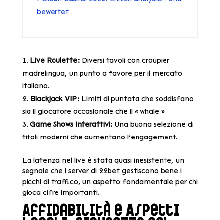
bewertet
Live Roulette:
Diversi tavoli con croupier
madrelingua, un punto a favore per il mercato
italiano.
Blackjack VIP:
Limiti di puntata che soddisfano
sia il giocatore occasionale che il « whale ».
Game Shows Interattivi:
Una buona selezione di
titoli moderni che aumentano l’engagement.
La latenza nel live è stata quasi inesistente, un
segnale che i server di 22bet gestiscono bene i
picchi di traffico, un aspetto fondamentale per chi
gioca cifre importanti.
Affidabilità e Aspetti