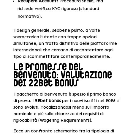
Recupero Account:
Procedura snella, ma
richiede verifica KYC rigorosa (standard
normativo).
Il design generale, sebbene pulito, a volte
sovraccarica l’utente con troppe opzioni
simultanee, un tratto distintivo delle piattaforme
internazionali che cercano di accontentare ogni
tipo di scommettitore contemporaneamente.
Le Promesse del
Benvenuto: Valutazione
dei 22bet Bonus
Il pacchetto di benvenuto è spesso il primo banco
di prova. I
22bet bonus
per i nuovi iscritti nel 2026 si
sono evoluti, focalizzandosi meno sull’importo
nominale e più sulla chiarezza dei requisiti di
rigiocabilità (Wagering Requirements).
Ecco un confronto schematico tra la tipologia di