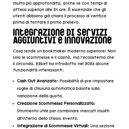
risulta più approfondita, anche se con tempi di
attesa superiori alle 24 ore. È essenziale che gli
utenti abbiano già chiaro il processo di verifica
prima di tentare il primo prelievo.
Integrazione di Servizi
Aggiuntivi e Innovazione
Cosa rende un bookmaker moderno superiore? Non
solo le scommesse e il casinò, ma l’ecosistema che
li circonda. 22bet ha introdotto nel 2026 alcune
funzionalità interessanti:
Cash Out Avanzato:
Possibilità di pre-impostare
soglie di chiusura automatica basate sulla
variazione della quota.
Creazione Scommessa Personalizzata:
Strumento utile per combinare mercati insoliti
all’interno dello stesso evento.
Integrazione di Scommesse Virtuali:
Una sezione