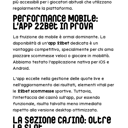
più accessibili per i giocatori abituali che utilizzano
regolarmente la piattaforma.
Performance Mobile:
L’App 22bet in Prova
La fruizione da mobile è ormai dominante. La
disponibilità di un’
app 22bet
dedicata è un
vantaggio competitivo, specialmente per chi ama
piazzare scommesse veloci o giocare in mobilità.
Abbiamo testato l’applicazione nativa per iOS e
Android.
L’app eccelle nella gestione delle quote live e
nell’aggiornamento dei risultati, elementi vitali per
le
22bet scommesse
sportive. Tuttavia,
l’interfaccia del casinò sull’app, pur essendo
funzionale, risulta talvolta meno immediata
rispetto alla versione desktop ottimizzata.
La Sezione Casinò: Oltre