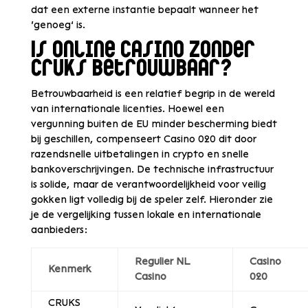
dat een externe instantie bepaalt wanneer het
‘genoeg’ is.
Is online casino zonder
cruks betrouwbaar?
Betrouwbaarheid is een relatief begrip in de wereld
van internationale licenties. Hoewel een
vergunning buiten de EU minder bescherming biedt
bij geschillen, compenseert Casino 020 dit door
razendsnelle uitbetalingen in crypto en snelle
bankoverschrijvingen. De technische infrastructuur
is solide, maar de verantwoordelijkheid voor veilig
gokken ligt volledig bij de speler zelf. Hieronder zie
je de vergelijking tussen lokale en internationale
aanbieders:
Regulier NL
Casino
Kenmerk
Casino
020
CRUKS