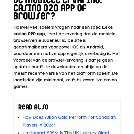
De mobiele ervaring:
Casino 020 app of
browser?
Hoewel veel spelers vragen naar een specifieke
casino 020 app
, leert de ervaring dat de mobiele
browserversie superieur is. De site is
geoptimaliseerd voor zowel iOS als Android,
waardoor een native app eigenlijk overbodig is. Het
voordeel van de browser-ervaring is dat je geen
updates hoeft te downloaden en altijd op de
meest recente versie van het platform speelt. De
laadtijden zijn minimaal, zelfs bij zware live casino
games.
Read also
How Does Yukon Gold Perform for Canadian
Players in 2026?
Lottomart 2026: Is This UK Lottery Giant