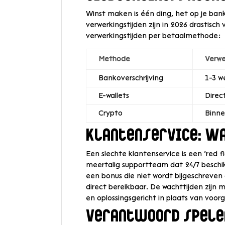
Winst maken is één ding, het op je bank
verwerkingstijden zijn in 2026 drastisch
verwerkingstijden per betaalmethode:
Methode
Verwe
Bankoverschrijving
1-3 w
E-wallets
Direc
Crypto
Binne
Klantenservice: Wa
Een slechte klantenservice is een ‘red f
meertalig supportteam dat 24/7 beschik
een bonus die niet wordt bijgeschreven 
direct bereikbaar. De wachttijden zijn 
en oplossingsgericht in plaats van vo
Verantwoord spele