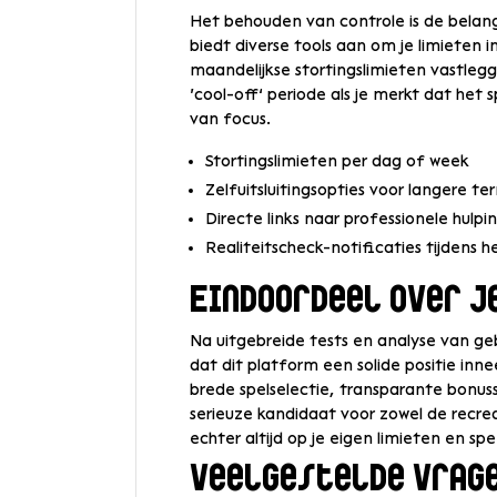
Het behouden van controle is de belangri
biedt diverse tools aan om je limieten in
maandelijkse stortingslimieten vastlegg
‘cool-off’ periode als je merkt dat het s
van focus.
Stortingslimieten per dag of week
Zelfuitsluitingsopties voor langere ter
Directe links naar professionele hulpi
Realiteitscheck-notificaties tijdens h
Eindoordeel over j
Na uitgebreide tests en analyse van ge
dat dit platform een solide positie in
brede spelselectie, transparante bonu
serieuze kandidaat voor zowel de recre
echter altijd op je eigen limieten en sp
Veelgestelde vrag