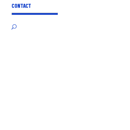
CONTACT