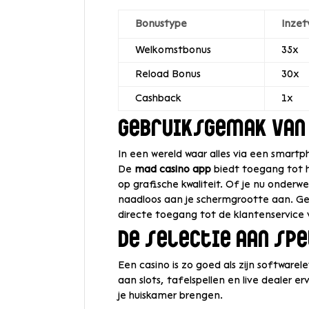
Bonustype
Inzet
Welkomstbonus
35x
Reload Bonus
30x
Cashback
1x
Gebruiksgemak van 
In een wereld waar alles via een smartph
De
mad casino app
biedt toegang tot h
op grafische kwaliteit. Of je nu onderw
naadloos aan je schermgrootte aan. Geb
directe toegang tot de klantenservice
De selectie aan spe
Een casino is zo goed als zijn softwarel
aan slots, tafelspellen en live dealer e
je huiskamer brengen.