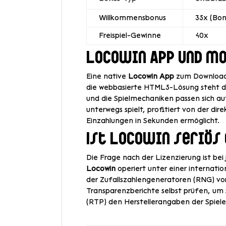
Willkommensbonus
35x (Bon
Freispiel-Gewinne
40x
Locowin App und m
Eine native
Locowin App
zum Download 
die webbasierte HTML5-Lösung steht de
und die Spielmechaniken passen sich au
unterwegs spielt, profitiert von der dir
Einzahlungen in Sekunden ermöglicht.
Ist Locowin seriös
Die Frage nach der Lizenzierung ist bei
Locowin
operiert unter einer internati
der Zufallszahlengeneratoren (RNG) vor
Transparenzberichte selbst prüfen, um
(RTP) den Herstellerangaben der Spiele