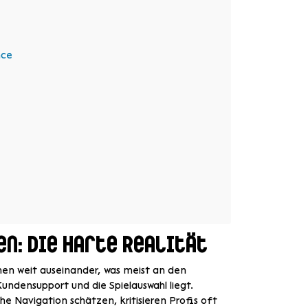
nce
n: Die harte Realität
en weit auseinander, was meist an den
undensupport und die Spielauswahl liegt.
e Navigation schätzen, kritisieren Profis oft