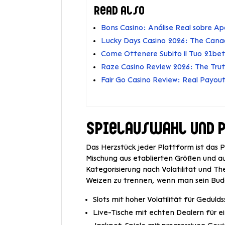
Read also
Bons Casino: Análise Real sobre A
Lucky Days Casino 2026: The Canad
Come Ottenere Subito il Tuo 21bet 
Raze Casino Review 2026: The Trut
Fair Go Casino Review: Real Payout
Spielauswahl und 
Das Herzstück jeder Plattform ist das P
Mischung aus etablierten Größen und au
Kategorisierung nach Volatilität und T
Weizen zu trennen, wenn man sein Budge
Slots mit hoher Volatilität für Geduldss
Live-Tische mit echten Dealern für e