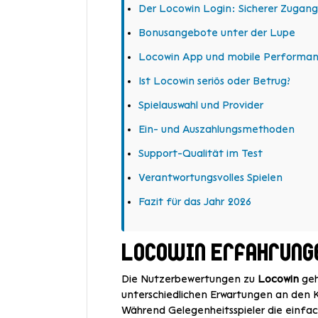
Der Locowin Login: Sicherer Zugang
Bonusangebote unter der Lupe
Locowin App und mobile Performa
Ist Locowin seriös oder Betrug?
Spielauswahl und Provider
Ein- und Auszahlungsmethoden
Support-Qualität im Test
Verantwortungsvolles Spielen
Fazit für das Jahr 2026
Locowin Erfahrunge
Die Nutzerbewertungen zu
Locowin
geh
unterschiedlichen Erwartungen an den K
Während Gelegenheitsspieler die einfach