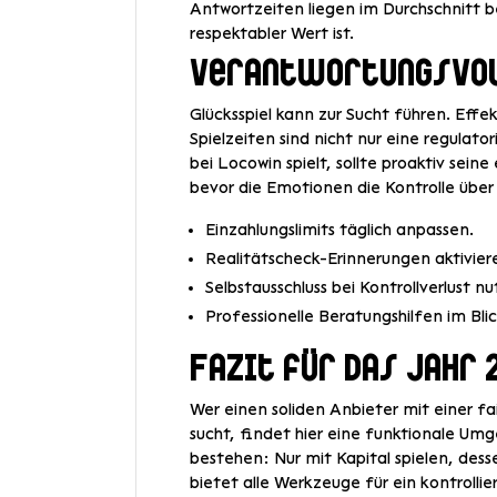
Antwortzeiten liegen im Durchschnitt be
respektabler Wert ist.
Verantwortungsvol
Glücksspiel kann zur Sucht führen. Effe
Spielzeiten sind nicht nur eine regulato
bei Locowin spielt, sollte proaktiv se
bevor die Emotionen die Kontrolle übe
Einzahlungslimits täglich anpassen.
Realitätscheck-Erinnerungen aktivier
Selbstausschluss bei Kontrollverlust n
Professionelle Beratungshilfen im Bli
Fazit für das Jahr 
Wer einen soliden Anbieter mit einer f
sucht, findet hier eine funktionale Um
bestehen: Nur mit Kapital spielen, dess
bietet alle Werkzeuge für ein kontrollie