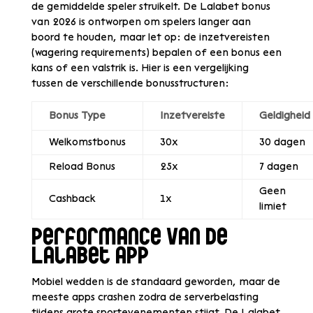
de gemiddelde speler struikelt. De Lalabet bonus
van 2026 is ontworpen om spelers langer aan
boord te houden, maar let op: de inzetvereisten
(wagering requirements) bepalen of een bonus een
kans of een valstrik is. Hier is een vergelijking
tussen de verschillende bonusstructuren:
Bonus Type
Inzetvereiste
Geldigheid
Welkomstbonus
30x
30 dagen
Reload Bonus
25x
7 dagen
Geen
Cashback
1x
limiet
Performance van de
Lalabet app
Mobiel wedden is de standaard geworden, maar de
meeste apps crashen zodra de serverbelasting
tijdens grote sportevenementen stijgt. De Lalabet