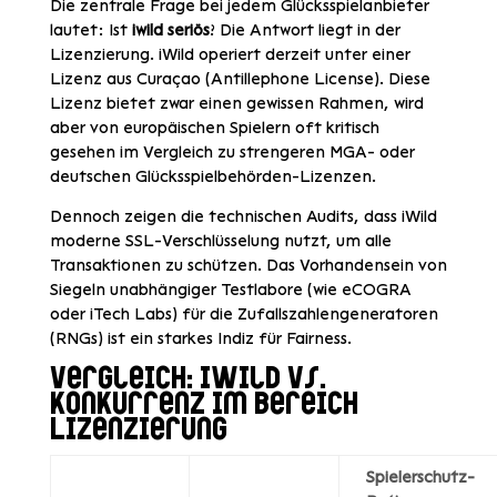
Die zentrale Frage bei jedem Glücksspielanbieter
lautet: Ist
iwild seriös
? Die Antwort liegt in der
Lizenzierung. iWild operiert derzeit unter einer
Lizenz aus Curaçao (Antillephone License). Diese
Lizenz bietet zwar einen gewissen Rahmen, wird
aber von europäischen Spielern oft kritisch
gesehen im Vergleich zu strengeren MGA- oder
deutschen Glücksspielbehörden-Lizenzen.
Dennoch zeigen die technischen Audits, dass iWild
moderne SSL-Verschlüsselung nutzt, um alle
Transaktionen zu schützen. Das Vorhandensein von
Siegeln unabhängiger Testlabore (wie eCOGRA
oder iTech Labs) für die Zufallszahlengeneratoren
(RNGs) ist ein starkes Indiz für Fairness.
Vergleich: iWild vs.
Konkurrenz im Bereich
Lizenzierung
Spielerschutz-