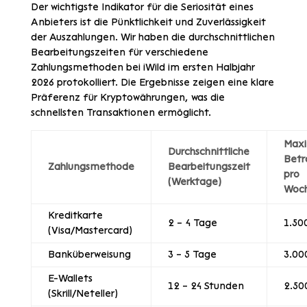
Der wichtigste Indikator für die Seriosität eines
Anbieters ist die Pünktlichkeit und Zuverlässigkeit
der Auszahlungen. Wir haben die durchschnittlichen
Bearbeitungszeiten für verschiedene
Zahlungsmethoden bei iWild im ersten Halbjahr
2026 protokolliert. Die Ergebnisse zeigen eine klare
Präferenz für Kryptowährungen, was die
schnellsten Transaktionen ermöglicht.
Maxi
Durchschnittliche
Betr
Zahlungsmethode
Bearbeitungszeit
pro
(Werktage)
Woc
Kreditkarte
2 – 4 Tage
1.50
(Visa/Mastercard)
Banküberweisung
3 – 5 Tage
3.00
E-Wallets
12 – 24 Stunden
2.50
(Skrill/Neteller)