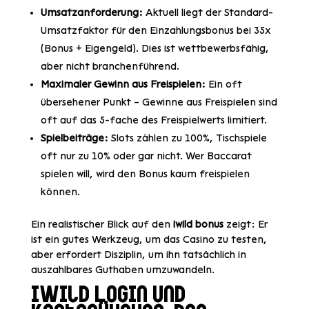
Umsatzanforderung:
Aktuell liegt der Standard-
Umsatzfaktor für den Einzahlungsbonus bei 35x
(Bonus + Eigengeld). Dies ist wettbewerbsfähig,
aber nicht branchenführend.
Maximaler Gewinn aus Freispielen:
Ein oft
übersehener Punkt – Gewinne aus Freispielen sind
oft auf das 5-fache des Freispielwerts limitiert.
Spielbeiträge:
Slots zählen zu 100%, Tischspiele
oft nur zu 10% oder gar nicht. Wer Baccarat
spielen will, wird den Bonus kaum freispielen
können.
Ein realistischer Blick auf den
iwild bonus
zeigt: Er
ist ein gutes Werkzeug, um das Casino zu testen,
aber erfordert Disziplin, um ihn tatsächlich in
auszahlbares Guthaben umzuwandeln.
iWild Login und