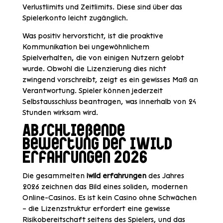
Verlustlimits und Zeitlimits. Diese sind über das
Spielerkonto leicht zugänglich.
Was positiv hervorsticht, ist die proaktive
Kommunikation bei ungewöhnlichem
Spielverhalten, die von einigen Nutzern gelobt
wurde. Obwohl die Lizenzierung dies nicht
zwingend vorschreibt, zeigt es ein gewisses Maß an
Verantwortung. Spieler können jederzeit
Selbstausschluss beantragen, was innerhalb von 24
Stunden wirksam wird.
Abschließende
Bewertung der iWild
Erfahrungen 2026
Die gesammelten
iwild erfahrungen
des Jahres
2026 zeichnen das Bild eines soliden, modernen
Online-Casinos. Es ist kein Casino ohne Schwächen
– die Lizenzstruktur erfordert eine gewisse
Risikobereitschaft seitens des Spielers, und das