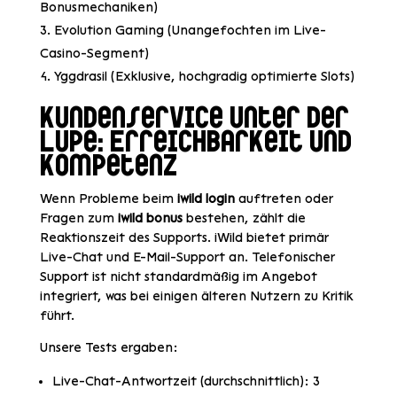
Bonusmechaniken)
Evolution Gaming (Unangefochten im Live-
Casino-Segment)
Yggdrasil (Exklusive, hochgradig optimierte Slots)
Kundenservice unter der
Lupe: Erreichbarkeit und
Kompetenz
Wenn Probleme beim
iwild login
auftreten oder
Fragen zum
iwild bonus
bestehen, zählt die
Reaktionszeit des Supports. iWild bietet primär
Live-Chat und E-Mail-Support an. Telefonischer
Support ist nicht standardmäßig im Angebot
integriert, was bei einigen älteren Nutzern zu Kritik
führt.
Unsere Tests ergaben:
Live-Chat-Antwortzeit (durchschnittlich): 3