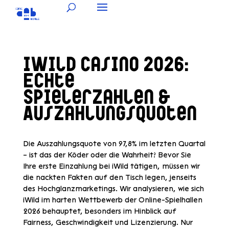
iWild Casino 2026:
Echte
Spielerzahlen &
Auszahlungsquoten
Die Auszahlungsquote von 97,8% im letzten Quartal
– ist das der Köder oder die Wahrheit? Bevor Sie
Ihre erste Einzahlung bei iWild tätigen, müssen wir
die nackten Fakten auf den Tisch legen, jenseits
des Hochglanzmarketings. Wir analysieren, wie sich
iWild im harten Wettbewerb der Online-Spielhallen
2026 behauptet, besonders im Hinblick auf
Fairness, Geschwindigkeit und Lizenzierung. Nur