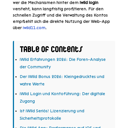
wer die Mechanismen hinter dem
iwild login
versteht, kann langfristig profitieren. Für den
schnellen Zugriff und die Verwaltung des Kontos
empfiehlt sich die direkte Nutzung der Web-App
über
iwild11.com
.
Table of Contents
iWild Erfahrungen 2026: Die Foren-Analyse
der Community
Der iWild Bonus 2026: Kleingedrucktes und
wahre Werte
iWild Login und Kontoführung: Der digitale
Zugang
Ist iWild Seriös? Lizenzierung und
Sicherheitsprotokolle