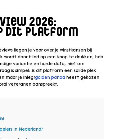
view 2026:
p dit Platform
iews liegen je voor over je winstkansen bij
rijk wordt door blind op een knop te drukken, heb
undige variantie en harde data, niet om
ag is simpel: is dit platform een solide plek
een maar je inleg?
golden panda
heeft gekozen
oral veteranen aanspreekt.
26
pelers in Nederland?