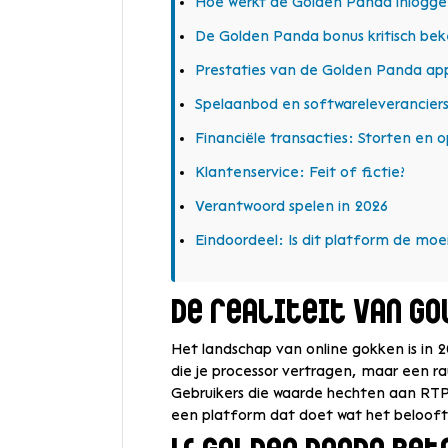
Hoe werkt de Golden Panda inlogge
De Golden Panda bonus kritisch be
Prestaties van de Golden Panda ap
Spelaanbod en softwareleverancier
Financiële transacties: Storten en
Klantenservice: Feit of fictie?
Verantwoord spelen in 2026
Eindoordeel: Is dit platform de moe
De realiteit van Go
Het landschap van online gokken is in 
die je processor vertragen, maar een ra
Gebruikers die waarde hechten aan RTP
een platform dat doet wat het belooft