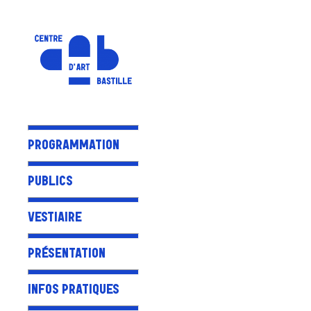
PROGRAMMATION
PUBLICS
VESTIAIRE
PRÉSENTATION
INFOS PRATIQUES