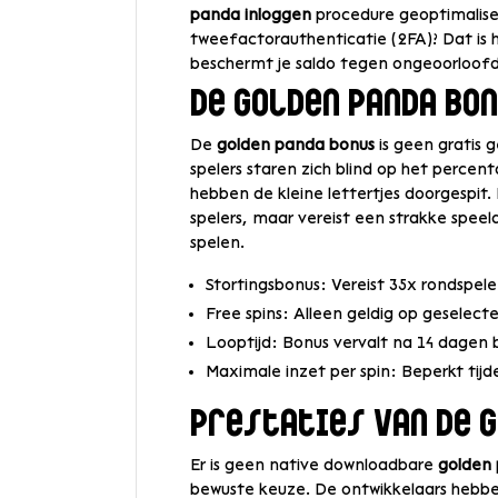
panda inloggen
procedure geoptimalisee
tweefactorauthenticatie (2FA)? Dat is h
beschermt je saldo tegen ongeoorloofde
De Golden Panda bo
De
golden panda bonus
is geen gratis 
spelers staren zich blind op het percen
hebben de kleine lettertjes doorgespit.
spelers, maar vereist een strakke speeld
spelen.
Stortingsbonus: Vereist 35x rondspele
Free spins: Alleen geldig op geselect
Looptijd: Bonus vervalt na 14 dagen bij
Maximale inzet per spin: Beperkt tijd
Prestaties van de 
Er is geen native downloadbare
golden
bewuste keuze. De ontwikkelaars hebb