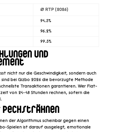
Ø RTP (2026)
94.5%
96.2%
99.5%
hlungen und
ement
st nicht nur die Geschwindigkeit, sondern auch
 sind bei Gizbo 2026 die bevorzugte Methode
schnellste Transaktionen garantieren. Wer Fiat-
zeit von 24-48 Stunden rechnen, sofern die
.
r Pechsträhnen
enen der Algorithmus scheinbar gegen einen
zbo-Spielen ist darauf ausgelegt, emotionale