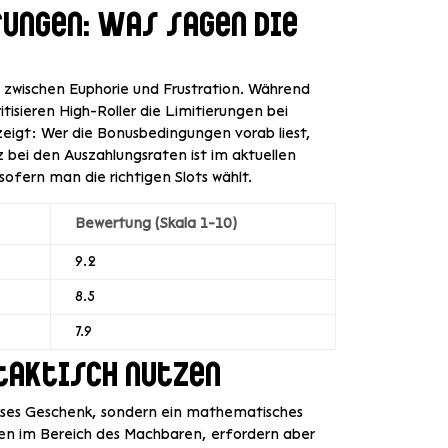
rungen: Was sagen die
zwischen Euphorie und Frustration. Während
tisieren High-Roller die Limitierungen bei
zeigt: Wer die Bonusbedingungen vorab liest,
 bei den Auszahlungsraten ist im aktuellen
sofern man die richtigen Slots wählt.
Bewertung (Skala 1-10)
9.2
8.5
7.9
taktisch nutzen
loses Geschenk, sondern ein mathematisches
en im Bereich des Machbaren, erfordern aber