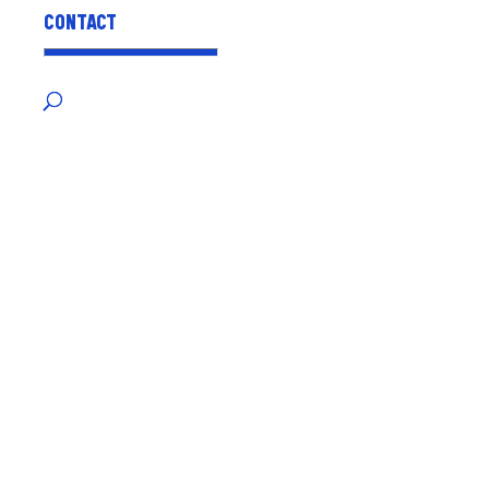
CONTACT