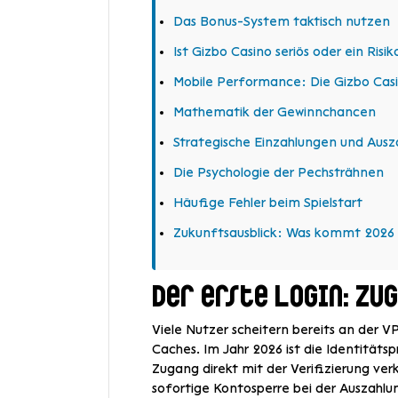
Das Bonus-System taktisch nutzen
Ist Gizbo Casino seriös oder ein Risik
Mobile Performance: Die Gizbo Cas
Mathematik der Gewinnchancen
Strategische Einzahlungen und Au
Die Psychologie der Pechsträhnen
Häufige Fehler beim Spielstart
Zukunftsausblick: Was kommt 2026
Der erste Login: Z
Viele Nutzer scheitern bereits an der 
Caches. Im Jahr 2026 ist die Identitäts
Zugang direkt mit der Verifizierung verkn
sofortige Kontosperre bei der Auszahlu