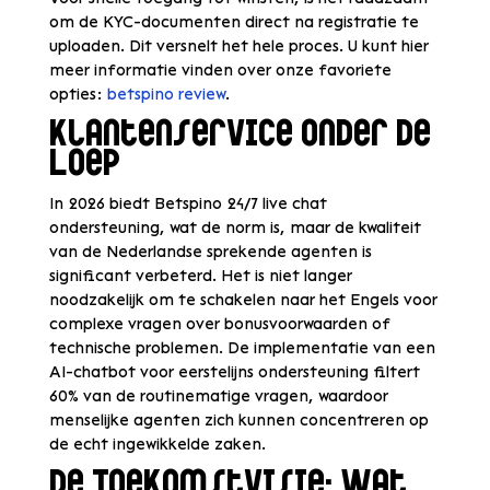
om de KYC-documenten direct na registratie te
uploaden. Dit versnelt het hele proces. U kunt hier
meer informatie vinden over onze favoriete
opties:
betspino review
.
Klantenservice Onder de
Loep
In 2026 biedt Betspino 24/7 live chat
ondersteuning, wat de norm is, maar de kwaliteit
van de Nederlandse sprekende agenten is
significant verbeterd. Het is niet langer
noodzakelijk om te schakelen naar het Engels voor
complexe vragen over bonusvoorwaarden of
technische problemen. De implementatie van een
AI-chatbot voor eerstelijns ondersteuning filtert
60% van de routinematige vragen, waardoor
menselijke agenten zich kunnen concentreren op
de echt ingewikkelde zaken.
De Toekomstvisie: Wat