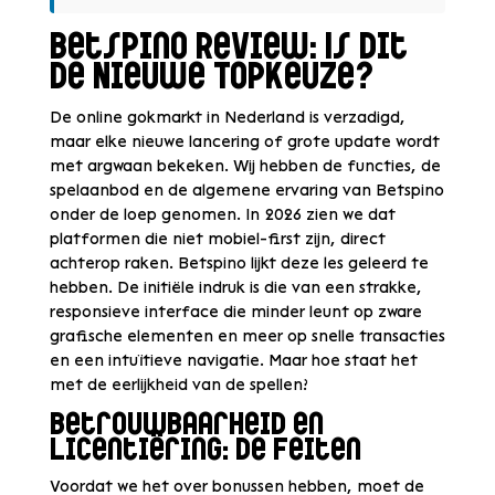
Betspino Review: Is Dit
de Nieuwe Topkeuze?
De online gokmarkt in Nederland is verzadigd,
maar elke nieuwe lancering of grote update wordt
met argwaan bekeken. Wij hebben de functies, de
spelaanbod en de algemene ervaring van Betspino
onder de loep genomen. In 2026 zien we dat
platformen die niet mobiel-first zijn, direct
achterop raken. Betspino lijkt deze les geleerd te
hebben. De initiële indruk is die van een strakke,
responsieve interface die minder leunt op zware
grafische elementen en meer op snelle transacties
en een intuïtieve navigatie. Maar hoe staat het
met de eerlijkheid van de spellen?
Betrouwbaarheid en
Licentiëring: De Feiten
Voordat we het over bonussen hebben, moet de