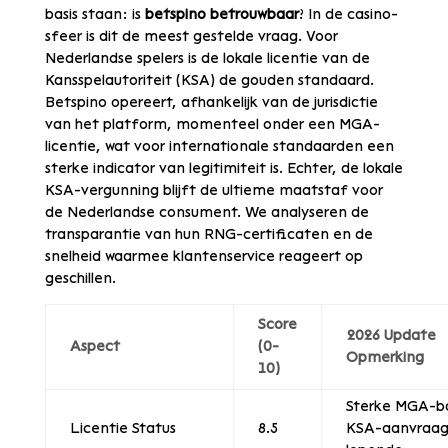
basis staan: is
betspino betrouwbaar
? In de casino-
sfeer is dit de meest gestelde vraag. Voor
Nederlandse spelers is de lokale licentie van de
Kansspelautoriteit (KSA) de gouden standaard.
Betspino opereert, afhankelijk van de jurisdictie
van het platform, momenteel onder een MGA-
licentie, wat voor internationale standaarden een
sterke indicator van legitimiteit is. Echter, de lokale
KSA-vergunning blijft de ultieme maatstaf voor
de Nederlandse consument. We analyseren de
transparantie van hun RNG-certificaten en de
snelheid waarmee klantenservice reageert op
geschillen.
Score
2026 Update
Aspect
(0-
Opmerking
10)
Sterke MGA-ba
Licentie Status
8.5
KSA-aanvraa