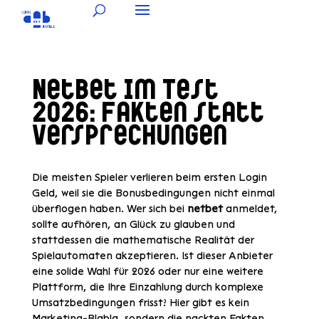
NetBet im Test
2026: Fakten statt
Versprechungen
Die meisten Spieler verlieren beim ersten Login
Geld, weil sie die Bonusbedingungen nicht einmal
überflogen haben. Wer sich bei
netbet
anmeldet,
sollte aufhören, an Glück zu glauben und
stattdessen die mathematische Realität der
Spielautomaten akzeptieren. Ist dieser Anbieter
eine solide Wahl für 2026 oder nur eine weitere
Plattform, die Ihre Einzahlung durch komplexe
Umsatzbedingungen frisst? Hier gibt es kein
Marketing-Blabla, sondern die nackten Fakten