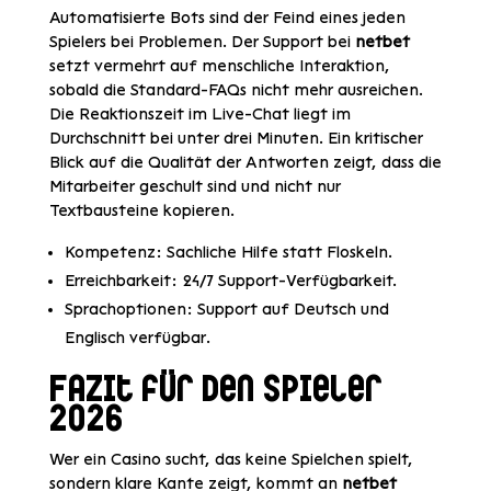
Automatisierte Bots sind der Feind eines jeden
Spielers bei Problemen. Der Support bei
netbet
setzt vermehrt auf menschliche Interaktion,
sobald die Standard-FAQs nicht mehr ausreichen.
Die Reaktionszeit im Live-Chat liegt im
Durchschnitt bei unter drei Minuten. Ein kritischer
Blick auf die Qualität der Antworten zeigt, dass die
Mitarbeiter geschult sind und nicht nur
Textbausteine kopieren.
Kompetenz: Sachliche Hilfe statt Floskeln.
Erreichbarkeit: 24/7 Support-Verfügbarkeit.
Sprachoptionen: Support auf Deutsch und
Englisch verfügbar.
Fazit für den Spieler
2026
Wer ein Casino sucht, das keine Spielchen spielt,
sondern klare Kante zeigt, kommt an
netbet