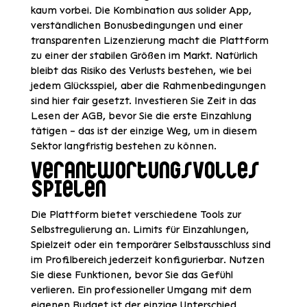
kaum vorbei. Die Kombination aus solider App,
verständlichen Bonusbedingungen und einer
transparenten Lizenzierung macht die Plattform
zu einer der stabilen Größen im Markt. Natürlich
bleibt das Risiko des Verlusts bestehen, wie bei
jedem Glücksspiel, aber die Rahmenbedingungen
sind hier fair gesetzt. Investieren Sie Zeit in das
Lesen der AGB, bevor Sie die erste Einzahlung
tätigen – das ist der einzige Weg, um in diesem
Sektor langfristig bestehen zu können.
Verantwortungsvolles
Spielen
Die Plattform bietet verschiedene Tools zur
Selbstregulierung an. Limits für Einzahlungen,
Spielzeit oder ein temporärer Selbstausschluss sind
im Profilbereich jederzeit konfigurierbar. Nutzen
Sie diese Funktionen, bevor Sie das Gefühl
verlieren. Ein professioneller Umgang mit dem
eigenen Budget ist der einzige Unterschied