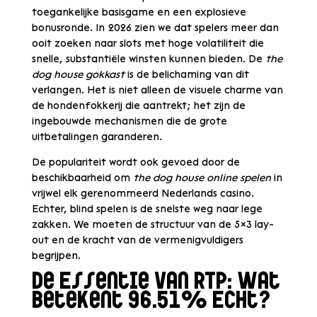
toegankelijke basisgame en een explosieve
bonusronde. In 2026 zien we dat spelers meer dan
ooit zoeken naar slots met hoge volatiliteit die
snelle, substantiële winsten kunnen bieden. De
the
dog house gokkast
is de belichaming van dit
verlangen. Het is niet alleen de visuele charme van
de hondenfokkerij die aantrekt; het zijn de
ingebouwde mechanismen die de grote
uitbetalingen garanderen.
De populariteit wordt ook gevoed door de
beschikbaarheid om
the dog house online spelen
in
vrijwel elk gerenommeerd Nederlands casino.
Echter, blind spelen is de snelste weg naar lege
zakken. We moeten de structuur van de 5×3 lay-
out en de kracht van de vermenigvuldigers
begrijpen.
De Essentie van RTP: Wat
Betekent 96.51% Echt?