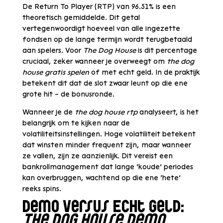
De Return To Player (RTP) van 96.51% is een
theoretisch gemiddelde. Dit getal
vertegenwoordigt hoeveel van alle ingezette
fondsen op de lange termijn wordt terugbetaald
aan spelers. Voor
The Dog House
is dit percentage
cruciaal, zeker wanneer je overweegt om
the dog
house gratis spelen
of met echt geld. In de praktijk
betekent dit dat de slot zwaar leunt op die ene
grote hit – de bonusronde.
Wanneer je de
the dog house rtp
analyseert, is het
belangrijk om te kijken naar de
volatiliteitsinstellingen. Hoge volatiliteit betekent
dat winsten minder frequent zijn, maar wanneer
ze vallen, zijn ze aanzienlijk. Dit vereist een
bankrollmanagement dat lange ‘koude’ periodes
kan overbruggen, wachtend op die ene ‘hete’
reeks spins.
Demo versus Echt Geld:
The Dog House Demo