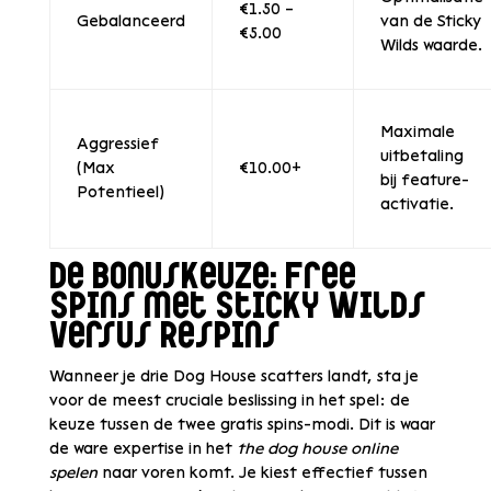
€1.50 –
Gebalanceerd
van de Sticky
€5.00
Wilds waarde.
Maximale
Aggressief
uitbetaling
(Max
€10.00+
bij feature-
Potentieel)
activatie.
De Bonuskeuze: Free
Spins met Sticky Wilds
versus Respins
Wanneer je drie Dog House scatters landt, sta je
voor de meest cruciale beslissing in het spel: de
keuze tussen de twee gratis spins-modi. Dit is waar
de ware expertise in het
the dog house online
spelen
naar voren komt. Je kiest effectief tussen