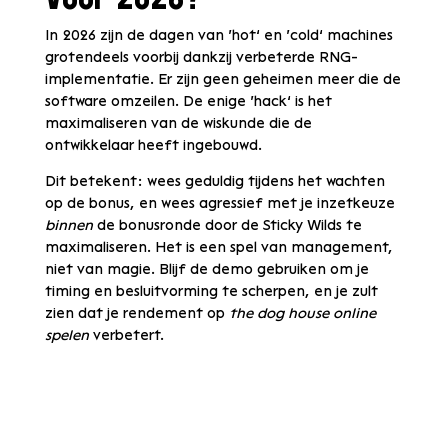
voor 2026?
In 2026 zijn de dagen van ‘hot’ en ‘cold’ machines
grotendeels voorbij dankzij verbeterde RNG-
implementatie. Er zijn geen geheimen meer die de
software omzeilen. De enige ‘hack’ is het
maximaliseren van de wiskunde die de
ontwikkelaar heeft ingebouwd.
Dit betekent: wees geduldig tijdens het wachten
op de bonus, en wees agressief met je inzetkeuze
binnen
de bonusronde door de Sticky Wilds te
maximaliseren. Het is een spel van management,
niet van magie. Blijf de demo gebruiken om je
timing en besluitvorming te scherpen, en je zult
zien dat je rendement op
the dog house online
spelen
verbetert.