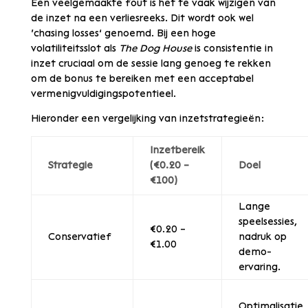
Een veelgemaakte fout is het te vaak wijzigen van
de inzet na een verliesreeks. Dit wordt ook wel
‘chasing losses’ genoemd. Bij een hoge
volatiliteitsslot als
The Dog House
is consistentie in
inzet cruciaal om de sessie lang genoeg te rekken
om de bonus te bereiken met een acceptabel
vermenigvuldigingspotentieel.
Hieronder een vergelijking van inzetstrategieën:
Inzetbereik
Strategie
(€0.20 –
Doel
€100)
Lange
speelsessies,
€0.20 –
Conservatief
nadruk op
€1.00
demo-
ervaring.
Optimalisatie