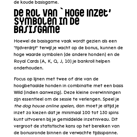
de koude basisgame.
De Rol van ‘Hoge Inzet’
Symbolen in de
Basisgame
Hoewel de basisgame vaak wordt gezien als een
‘tijdverdrijf’ terwijl je wacht op de bonus, kunnen de
hoge waarde symbolen (de andere honden) en de
Royal Cards (A, K, Q, J, 10) je bankroll helpen
onderhouden.
Focus op lijnen met twee of drie van de
hoogbetaalde honden in combinatie met een basis
Wild (indien aanwezig). Deze kleine overwinningen
zijn essentieel om de sessie te verlengen. Speel je
the dog house online spelen
, dan moet je altijd je
inzet zo kiezen dat je minimaal 100 tot 150 spins
kunt uitvoeren bij je gemiddelde inzetniveau. Dit
vergroot de statistische kans op het bereiken van
de bonusronde binnen de verwachte tijdsspanne.