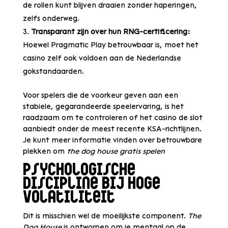
de rollen kunt blijven draaien zonder haperingen,
zelfs onderweg.
Transparant zijn over hun RNG-certificering:
Hoewel Pragmatic Play betrouwbaar is, moet het
casino zelf ook voldoen aan de Nederlandse
gokstandaarden.
Voor spelers die de voorkeur geven aan een
stabiele, gegarandeerde speelervaring, is het
raadzaam om te controleren of het casino de slot
aanbiedt onder de meest recente KSA-richtlijnen.
Je kunt meer informatie vinden over betrouwbare
plekken om
the dog house gratis spelen
Psychologische
Discipline bij Hoge
Volatiliteit
Dit is misschien wel de moeilijkste component.
The
Dog House
is ontworpen om je mentaal op de