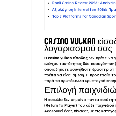
Rooli Casino Review 2026: Analyzin
Αξιολόγηση Interwetten 2026: Πρα
Top 7 Platforms for Canadian Sport
Casino vulkan είσ
λογαριασμού σας
Η
casino vulkan είσοδος
δεν πρέπει να γ
ελέγχου ταυτότητας δύο παραγόντων (2
οποιαδήποτε ασυνήθιστη δραστηριότητ
πρέπει να είναι άμεση. Η προστασία τ
παρά τα πρωτόκολλα κρυπτογράφησης
Επιλογή παιχνιδιώ
Η ποικιλία δεν σημαίνει πάντα ποιότητ
(Return to Player) του κάθε παιχνιδιο
Ακολουθεί ένας πίνακας με τις κατηγορ