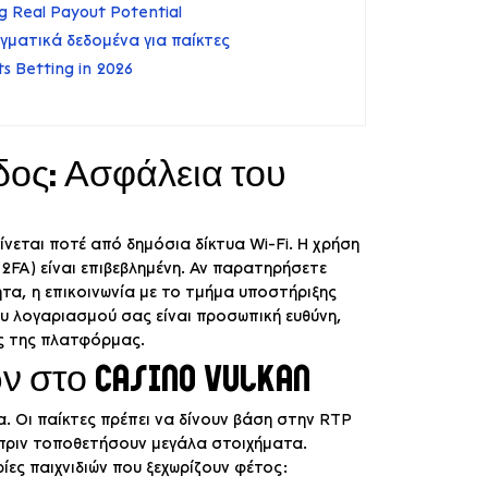
g Real Payout Potential
γματικά δεδομένα για παίκτες
s Betting in 2026
οδος: Ασφάλεια του
ίνεται ποτέ από δημόσια δίκτυα Wi-Fi. Η χρήση
FA) είναι επιβεβλημένη. Αν παρατηρήσετε
α, η επικοινωνία με το τμήμα υποστήριξης
ου λογαριασμού σας είναι προσωπική ευθύνη,
 της πλατφόρμας.
ν στο casino vulkan
α. Οι παίκτες πρέπει να δίνουν βάση στην RTP
ύ πριν τοποθετήσουν μεγάλα στοιχήματα.
ίες παιχνιδιών που ξεχωρίζουν φέτος: