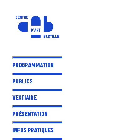
PROGRAMMATION
PUBLICS
VESTIAIRE
PRÉSENTATION
INFOS PRATIQUES