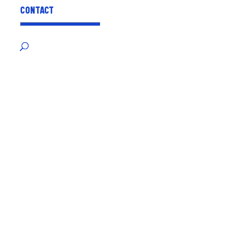
CONTACT