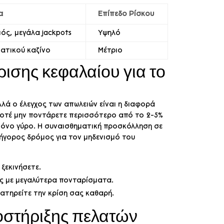
α
Επίπεδο Ρίσκου
ός, μεγάλα jackpots
Υψηλό
ατικού καζίνο
Μέτριο
ρισης κεφαλαίου για το
αλλά ο έλεγχος των απωλειών είναι η διαφορά
 Ποτέ μην ποντάρετε περισσότερο από το 2-5%
μόνο γύρο. Η συναισθηματική προσκόλληση σε
 γρήγορος δρόμος για τον μηδενισμό του
ξεκινήσετε.
ιές με μεγαλύτερα πονταρίσματα.
ιατηρείτε την κρίση σας καθαρή.
οστήριξης πελατών