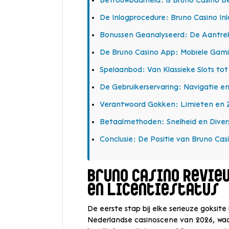
Betrouwbaarheid: Is Bruno Casino B
De Inlogprocedure: Bruno Casino I
Bonussen Geanalyseerd: De Aantrek
De Bruno Casino App: Mobiele Gami
Spelaanbod: Van Klassieke Slots tot
De Gebruikerservaring: Navigatie e
Verantwoord Gokken: Limieten en Ze
Betaalmethoden: Snelheid en Divers
Conclusie: De Positie van Bruno Cas
Bruno Casino Review
en Licentiestatus
De eerste stap bij elke serieuze goksite
Nederlandse casinoscene van 2026, waar