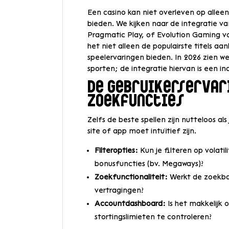
Een casino kan niet overleven op alle
bieden. We kijken naar de integratie v
Pragmatic Play, of Evolution Gaming vo
het niet alleen de populairste titels a
speelervaringen bieden. In 2026 zien we
sporten; de integratie hiervan is een in
De Gebruikerservari
Zoekfuncties
Zelfs de beste spellen zijn nutteloos al
site of app moet intuïtief zijn.
Filteropties:
Kun je filteren op volatil
bonusfuncties (bv. Megaways)?
Zoekfunctionaliteit:
Werkt de zoekbal
vertragingen?
Accountdashboard:
Is het makkelijk 
stortingslimieten te controleren?