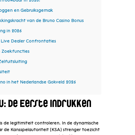
etrouwbaar in 2026?
nloggen en Gebruiksgemak
kingskracht van de Bruno Casino Bonus
ng in 2026
 Live Dealer Confrontaties
n Zoekfuncties
lfuitsluiting
iteit
ino in het Nederlandse Gokveld 2026
: De Eerste Indrukken
 is de legitimiteit controleren. In de dynamische
 de Kansspelautoriteit (KSA) strenger toezicht