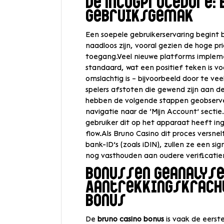
De Inlogprocedure: 
Gebruiksgemak
Een soepele gebruikerservaring begint b
naadloos zijn, vooral gezien de hoge prio
toegang.Veel nieuwe platforms implem
standaard, wat een positief teken is voo
omslachtig is – bijvoorbeeld door te vee
spelers afstoten die gewend zijn aan d
hebben de volgende stappen geobserve
navigatie naar de ‘Mijn Account’ sectie.
gebruiker dit op het apparaat heeft in
flow.Als Bruno Casino dit proces versne
bank-ID’s (zoals iDIN), zullen ze een s
nog vasthouden aan oudere verificati
Bonussen Geanalyse
Aantrekkingskracht
Bonus
De
bruno casino bonus
is vaak de eerste