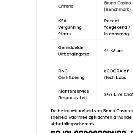
Bruno Casino
Criteria
(Benchmark)
KSA
Recent
Vergunning
toegekend /
Status
In aanvraag
Gemiddelde
24-48 uur
Uitbetalingstijd
RNG
eCOGRA of
Certificering
iTech Labs
Klantenservice
24/7 Live Cha
Responsiviteit
De betrouwbaarheid van Bruno Casino
snelheid waarmee zij klachten afhandel
uitbetalingsschema’s.